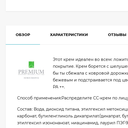
ОБЗОР
ХАРАКТЕРИСТИКИ
ОТЗЫВЫ
Этот крем идеален во всем: ложит
покрытие. Крем борется с шелушен
бы ты сбежала с ковровой дорожки
бежевым и подстраивается под цве
PA ++.
Способ применения:Распределите СС-крем по лиц
Состав: Вода, диоксид титана, этилгексил метокс
карбонат, бутиленгликоль дикаприлат/дикапрат, бу
этилгексил изононаноат, ниацинамид, лаурил ПЭГ