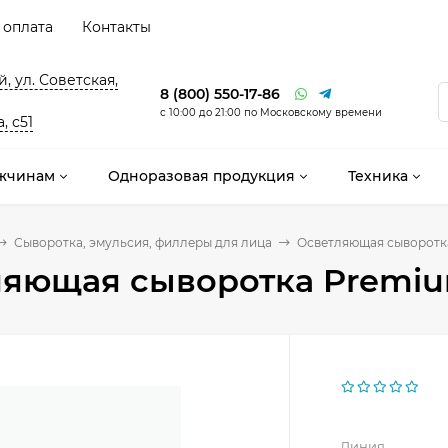
 оплата
Контакты
, ул. Советская,
8 (800) 550-17-86
с 10:00 до 21:00 по Московскому времени
, с51
жчинам
Одноразовая продукция
Техника
Сыворотка, эмульсия, филлеры для лица
Осветляющая сыворотк
ляющая сыворотка Premiu
Линия