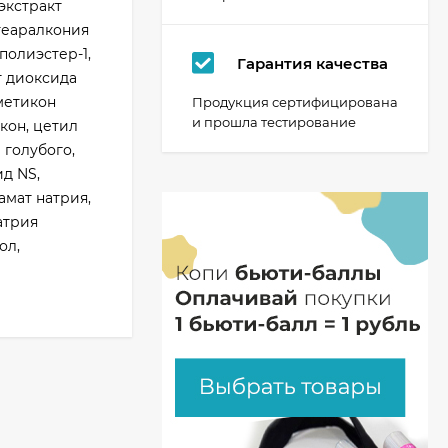
экстракт
теаралкония
полиэстер-1,
Гарантия качества
т диоксида
метикон
Продукция сертифицирована
и прошла тестирование
кон, цетил
 голубого,
д NS,
амат натрия,
атрия
ол,