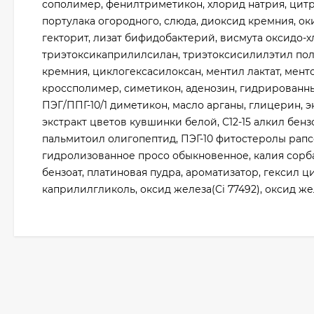
сополимер, фенилтриметикон, хлорид натрия, цитра
портулака огородного, слюда, диоксид кремния, о
гекторит, лизат бифидобактерий, висмута оксидо-х
триэтоксикаприлилсилан, триэтоксисилилэтил по
кремния, циклогексасилоксан, ментил лактат, мен
кроссполимер, симетикон, аденозин, гидрированны
ПЭГ/ППГ-10/1 диметикон, масло арганы, глицерин, 
экстракт цветов кувшинки белой, С12-15 алкил бе
пальмитоил олигопептид, ПЭГ-10 фитостеролы рапсо
гидролизованное просо обыкновенное, калия сорба
бензоат, платиновая пудра, ароматизатор, гексил ц
каприлилгликоль, оксид железа(Ci 77492), оксид желе