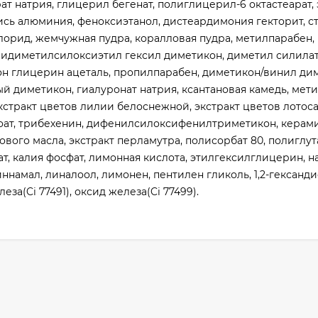
т натрия, глицерил бегенат, полиглицерил-6 октастеарат, 
кись алюминия, феноксиэтанол, дистеардимония гекторит, с
лорид, жемчужная пудра, коралловая пудра, метилпарабен, 
лидиметилсилоксиэтил гексил диметикон, диметил силила
тон глицерин ацеталь, пропилпарабен, диметикон/винил ди
й диметикон, гиалуронат натрия, ксантановая камедь, мети
экстракт цветов лилии белоснежной, экстракт цветов лотоса
нзоат, трибехенин, дифенилсилоксифенилтриметикон, керами
вого масла, экстракт перламутра, полисорбат 80, полиглут
т, калия фосфат, лимонная кислота, этилгексилглицерин, н
иннамал, линалоол, лимонен, пентилен гликоль, 1,2-гександи
за(Ci 77491), оксид железа(Ci 77499).