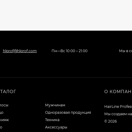
hlprof@hlprof.com
Пн—Вс 10:00 – 21:00
Мы в с
АТАЛОГ
О КОМПА
лосы
Мужчинам
HairLine Profe
цо
Одноразовая продукция
Мы создаем на
кияж
Техника
© 2026
ло
Аксессуары