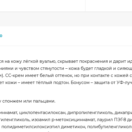
0
ся на кожу лёгкой вуалью, скрывает покраснения и дарит и
иями и чувством стянутости – кожа будет гладкой и сияющ
). CC-крем имеет белый оттенок, но при контакте с кожей 
т кожи – имеет тёплый подтон. Бонусом – защита от УФ-луче
у спонжем или пальцами.
ициннамат, циклопентасилоксан, дипропиленгликоль, дикап
тиленгликоль, изоамил p-метоксициннамат, лаурил ПЭГ-8 д
-9 полидиметилсилоксиэтил диметикон, полибутиленгликоль