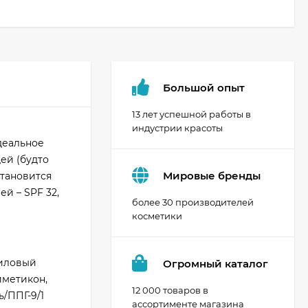
Большой опыт
13 лет успешной работы в
индустрии красоты
деальное
ей (будто
Мировые бренды
становится
й – SPF 32,
более 30 производителей
косметики
риловый
Огромный каталог
иметикон,
12 000 товаров в
/ППГ-9/1
ассортименте магазина