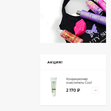
АКЦИЯ!
Кондиционер
очиститель Cool
Orange Lebel
2 170
₽
Cosmetics, 130 гр