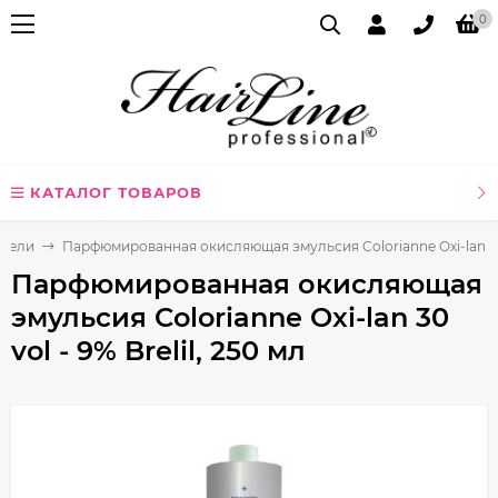
0
КАТАЛОГ ТОВАРОВ
ители
Парфюмированная окисляющая эмульсия Colorianne Oxi-lan 30 vo
Парфюмированная окисляющая
эмульсия Colorianne Oxi-lan 30
vol - 9% Brelil, 250 мл