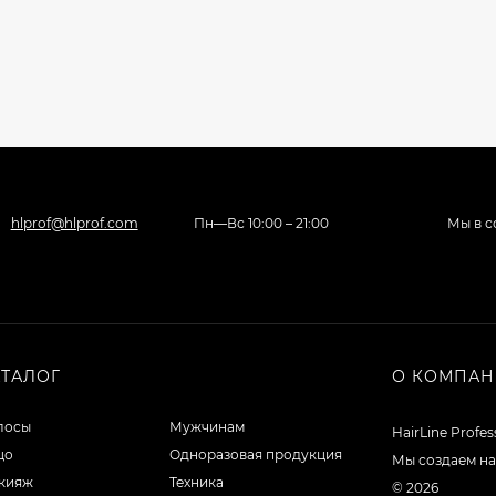
hlprof@hlprof.com
Пн—Вс 10:00 – 21:00
Мы в с
АТАЛОГ
О КОМПА
лосы
Мужчинам
HairLine Profe
цо
Одноразовая продукция
Мы создаем на
кияж
Техника
© 2026