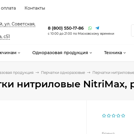
 оплата
Контакты
, ул. Советская,
8 (800) 550-17-86
с 10:00 до 21:00 по Московскому времени
, с51
жчинам
Одноразовая продукция
Техника
азовая продукция
Перчатки одноразовые
Перчатки нитриловые N
ки нитриловые NitriMax, р
Бренд