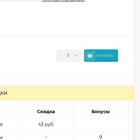
-
+
КУПИТЬ
ДКИ
Скидка
Бонусы
я
43 руб.
ы
-
9