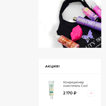
АКЦИЯ!
Кондиционер
очиститель Cool
Orange Lebel
2 170
₽
Cosmetics, 130 гр