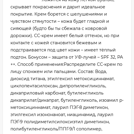
скрывает покраснения и дарит идеальное
покрытие. Крем борется с шелушениями и
чувством стянутости – кожа будет гладкой и
сияющей (будто бы ты сбежала с ковровой
дорожки). CC-крем имеет белый оттенок, но при
контакте с кожей становится бежевым и
подстраивается под цвет кожи – имеет тёплый
подтон. Бонусом – защита от УФ-лучей – SPF 32, PA
++. Способ применения:Распределите СС-крем по
лицу спонжем или пальцами. Состав: Вода,
диоксид титана, этилгексил метоксициннамат,
циклопентасилоксан, дипропиленгликоль,
дикаприловый карбонат, бутиленгликоль
дикаприлат/дикапрат, бутиленгликоль, изоамил p-
метоксициннамат, лаурил ПЭГ-8 диметикон,
этилгексил изононаноат, ниацинамид, лаурил
ПЭГ-9 полидиметилсилоксиэтил диметикон,
полибутиленгликоль/ППГ-9/1 сополимер,