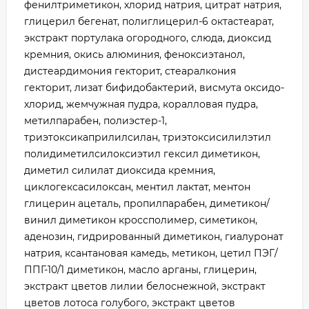
фенилтриметикон, хлорид натрия, цитрат натрия,
глицерил бегенат, полиглицерил-6 октастеарат,
экстракт портулака огородного, слюда, диоксид
кремния, окись алюминия, феноксиэтанол,
дистеардимония гекторит, стеаралкония
гекторит, лизат бифидобактерий, висмута оксидо-
хлорид, жемчужная пудра, коралловая пудра,
метилпарабен, полиэстер-1,
триэтоксикаприлилсилан, триэтоксисилилэтил
полидиметилсилоксиэтил гексил диметикон,
диметил силилат диоксида кремния,
циклогексасилоксан, ментил лактат, ментон
глицерин ацеталь, пропилпарабен, диметикон/
винил диметикон кроссполимер, симетикон,
аденозин, гидрированный диметикон, гиалуронат
натрия, ксантановая камедь, метикон, цетил ПЭГ/
ППГ-10/1 диметикон, масло арганы, глицерин,
экстракт цветов лилии белоснежной, экстракт
цветов лотоса голубого, экстракт цветов