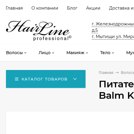
Главная
О компании
Блог
Акции
Доставка и
г. Железнодрожный
д.5
г. Мытищи ул. Мира
Волосы
Лицо
Макияж
Тело
Му
Главная
Волос
КАТАЛОГ ТОВАРОВ
Питате
Balm K