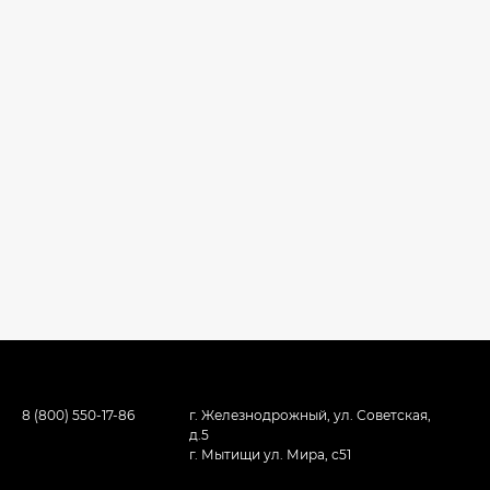
8 (800) 550-17-86
г. Железнодрожный, ул. Советская,
д.5
г. Мытищи ул. Мира, с51