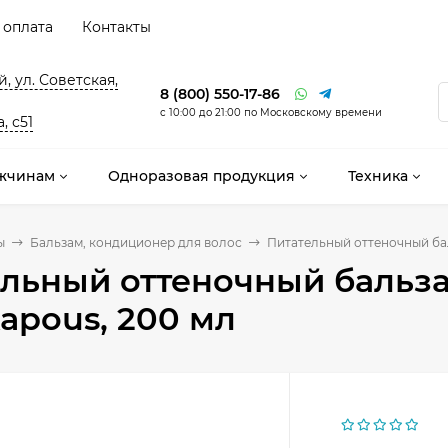
 оплата
Контакты
, ул. Советская,
8 (800) 550-17-86
с 10:00 до 21:00 по Московскому времени
, с51
жчинам
Одноразовая продукция
Техника
ы
Бальзам, кондиционер для волос
Питательный оттеночный бал
льный оттеночный бальза
apous, 200 мл