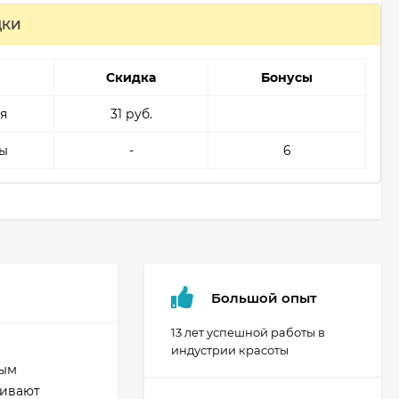
ДКИ
Скидка
Бонусы
я
31 руб.
ы
-
6
Большой опыт
13 лет успешной работы в
индустрии красоты
ным
чивают