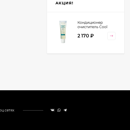
АКЦИЯ!
Кондиционер
очиститель Cool
Orange Lebel
2 170
₽
Cosmetics, 130 гр
оц.сетях