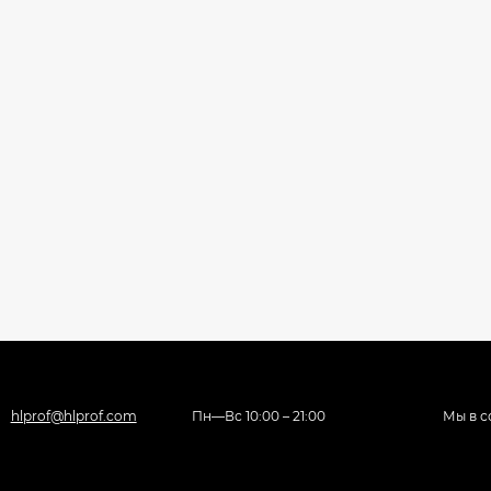
hlprof@hlprof.com
Пн—Вс 10:00 – 21:00
Мы в с