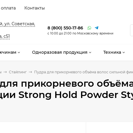
 оплата
Контакты
, ул. Советская,
8 (800) 550-17-86
с 10:00 до 21:00 по Московскому времени
, с51
жчинам
Одноразовая продукция
Техника
ы
Стайлинг
Пудра для прикорневого объёма волос сильной фиксац
для прикорневого объёма
ии Strong Hold Powder Style