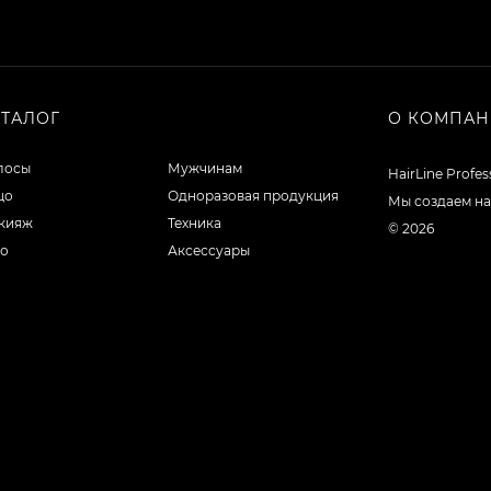
АТАЛОГ
О КОМПА
лосы
Мужчинам
HairLine Profe
цо
Одноразовая продукция
Мы создаем на
кияж
Техника
© 2026
ло
Аксессуары