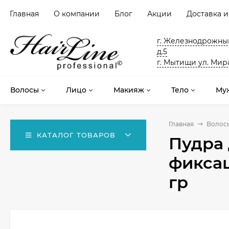
Главная
О компании
Блог
Акции
Доставка и
г. Железнодрожный
д.5
г. Мытищи ул. Мира
Волосы
Лицо
Макияж
Тело
Му
Главная
Волос
КАТАЛОГ ТОВАРОВ
Пудра 
фиксац
гр