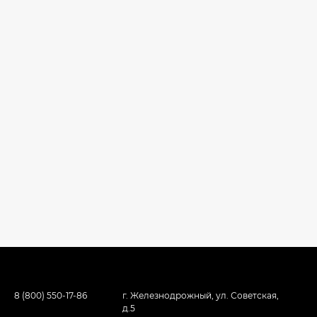
8 (800) 550-17-86
г. Железнодрожный, ул. Советская,
д.5