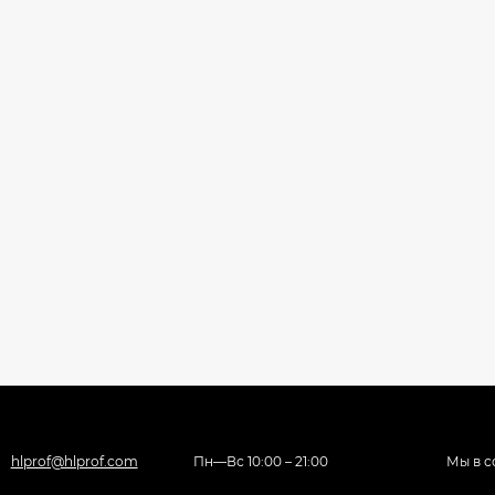
hlprof@hlprof.com
Пн—Вс 10:00 – 21:00
Мы в с