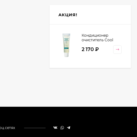
АКЦИЯ!
Кондиционер
очиститель Cool
Orange Lebel
2 170
₽
Cosmetics, 130 гр
оц.сетях