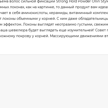
ёма волос сильной фиксации Strong Hold Powder Ollin Styl
мных локонах, как на картинке, то данный продукт вам идеа
ючает в себя аминокислоты, керамиды, витаминный комплек
ет локоны объемными у корней. С ним даже обладательниц
м эффектом. Локоны выглядят неотразимо густыми, свежим
аша шевелюра будет выглядеть еще изумительней! Совет 
 кожному покрову у корней. Массирующими движениями вт