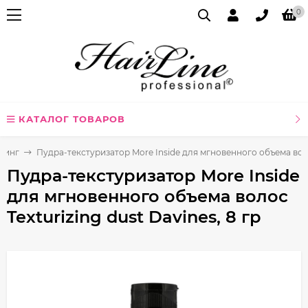
0
КАТАЛОГ ТОВАРОВ
линг
Пудра-текстуризатор More Inside для мгновенного объема волос
Пудра-текстуризатор More Inside
для мгновенного объема волос
Texturizing dust Davines, 8 гр