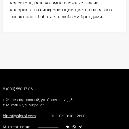
краситель, решая самые сложные задачи
колориста по синхронизации цветов на разных
типах волос. Работает с любыми брендами.
8 (800) 550-17-86
г. Железнодрожный, ул. Советская, д.5
г. Мытищи ул. Мира, с51
hlprof@hlprof.com
Пн—Вс 10:00 – 21:00
Мы в соц.сетях