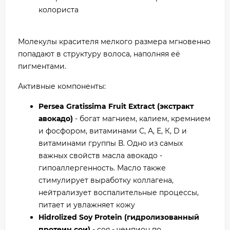
колориста
Молекулы красителя мелкого размера мгновенно
попадают в структуру волоса, наполняя её
пигментами.
Активные компоненты:
Persea Gratissima Fruit Extract (экстракт
авокадо)
- богат магнием, калием, кремнием
и фосфором, витаминами С, А, Е, К, D и
витаминами группы В. Одно из самых
важных свойств масла авокадо -
гипоаллергенность. Масло также
стимулирует выработку коллагена,
нейтрализует воспалительные процессы,
питает и увлажняет кожу
Hidrolized Soy Protein (гидролизованный
протеин сои)
- соя - чемпион по