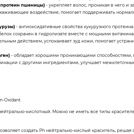
й протеин пшеницы)
- укрепляет волос, проникая в него и з
е ухаживающее воздействие, помогает поддерживать норма
урузы)
- антиоксидативные свойства кукурузного протеина
белок сохранен в гидролизате вместе с мощными витамина
льным действием, успокаивает зуд кожи, помогает устран
ген)
- обладает хорошими проникающими способностями, 
бинации с другими ингредиентами, улучшает межклеточные
m-Oxidant
 нейтрально-кислотный. Можно не иметь все типы красител
озволяет создать Рh нейтрально-кислый краситель, решая