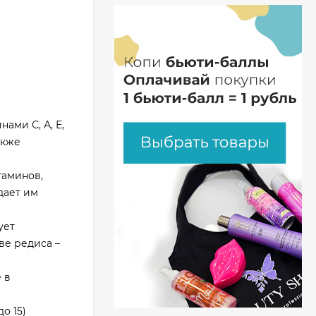
ами С, А, Е,
акже
таминов,
дает им
ует
ве редиса –
 в
о 15)