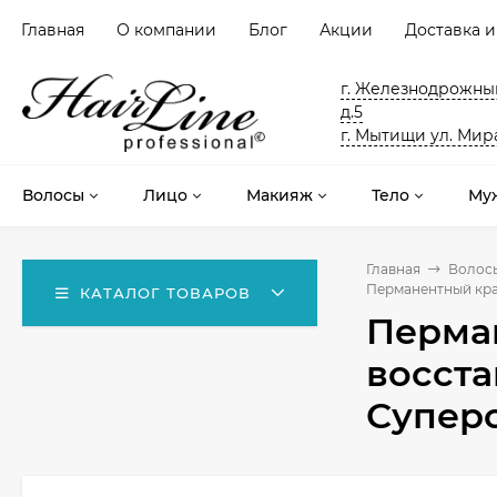
Главная
О компании
Блог
Акции
Доставка и
г. Железнодрожный
д.5
г. Мытищи ул. Мира
Волосы
Лицо
Макияж
Тело
Му
Главная
Волос
Перманентный кра
КАТАЛОГ ТОВАРОВ
Перман
восст
Суперо