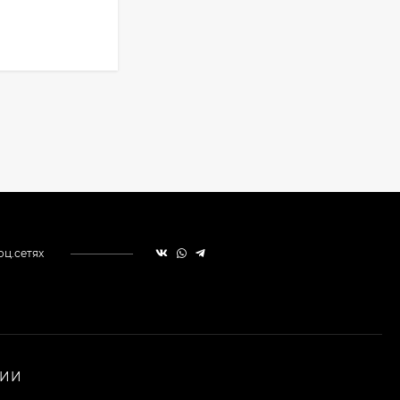
оц.сетях
НИИ