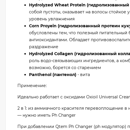
Hydrolyzed Wheat Protein (гидролизованны
собой пустоты, оказывает на волосы стойко
уровень увлажнения
Corn Proyein (гидролизованный протеин кук
обусловлены тем, что полезный питательный 
антиоксидантами. Обладает противовоспалите
раздражение
Hydrolyzed Collagen (гидролизованный колла
роль водо-связывающих ингредиентов, а ком
возможно, борется со старением
Panthenol (пантенол)
- вита
Применение:
Идеально работает с оксидами Oxioil Universal Crea
2 в 1: из аммиачного красителя перевоплощение в
— нужно иметь Рh Changer
При добавлении Qtem Рh Changer (ph модулятор) п