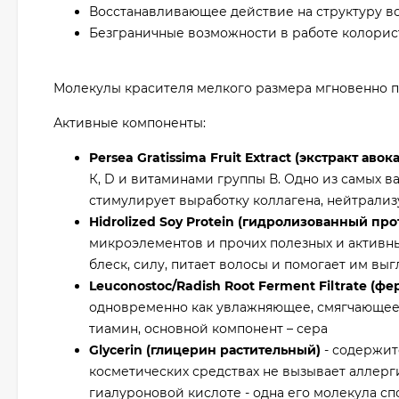
Восстанавливающее действие на структуру во
Безграничные возможности в работе колорис
Молекулы красителя мелкого размера мгновенно по
Активные компоненты:
Persea Gratissima Fruit Extract (экстракт авок
К, D и витаминами группы В. Одно из самых в
стимулирует выработку коллагена, нейтрализ
Hidrolized Soy Protein (гидролизованный про
микроэлементов и прочих полезных и активны
блеск, силу, питает волосы и помогает им в
Leuconostoc/Radish Root Ferment Filtrate (ф
одновременно как увлажняющее, смягчающее 
тиамин, основной компонент – сера
Glycerin (глицерин растительный)
- содержит
косметических средствах не вызывает аллер
гиалуроновой кислоте - одна его молекула спо