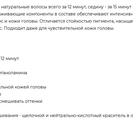
 натуральные волосы всего за 12 минут, седину - за 15 мину
Ухаживающие компоненты в составе обеспечивают интенсивн
лос и кожи головы. Отличается стойкостью пигмента, насыщ
с. Подходит даже для чувствительной кожи головы.
12 минут
оэтаноламина
ельной кожей головы
в
 смешивать оттенки
ашивания - щелочной и нейтрально-кислотный краситель в 