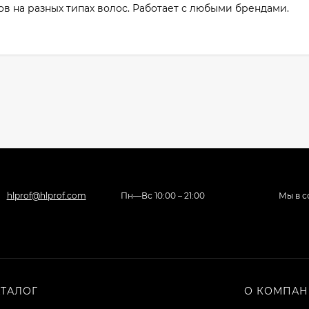
в на разных типах волос. Работает с любыми брендами.
hlprof@hlprof.com
Пн—Вс 10:00 – 21:00
Мы в с
АТАЛОГ
О КОМПА