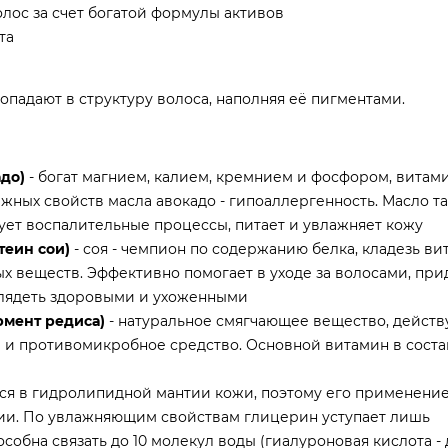
лос за счет богатой формулы активов
та
падают в структуру волоса, наполняя её пигментами.
адо)
- богат магнием, калием, кремнием и фосфором, витамин
ажных свойств масла авокадо - гипоаллергенность. Масло т
ует воспалительные процессы, питает и увлажняет кожу
теин сои)
- соя - чемпион по содержанию белка, кладезь ви
х веществ. Эффективно помогает в уходе за волосами, при
ыглядеть здоровыми и ухоженными
ермент редиса)
- натуральное смягчающее вещество, действ
и противомикробное средство. Основной витамин в соста
ся в гидролипидной мантии кожи, поэтому его применение
гии. По увлажняющим свойствам глицерин уступает лишь
собна связать до 10 молекул воды (гиалуроновая кислота - д