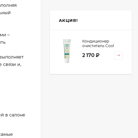
аполняя
льный
АКЦИЯ!
ми –
Кондиционер
ить
очиститель Cool
Orange Lebel
2 170
₽
Cosmetics, 130 гр
выполняет
 связи и,
ей в салоне
 самые