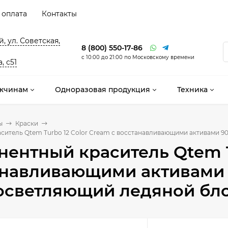
 оплата
Контакты
, ул. Советская,
8 (800) 550-17-86
с 10:00 до 21:00 по Московскому времени
, с51
жчинам
Одноразовая продукция
Техника
ы
Краски
ситель Qtem Turbo 12 Color Cream с восстанавливающими активами 90
ентный краситель Qtem Tu
анавливающими активами 
светляющий ледяной бло