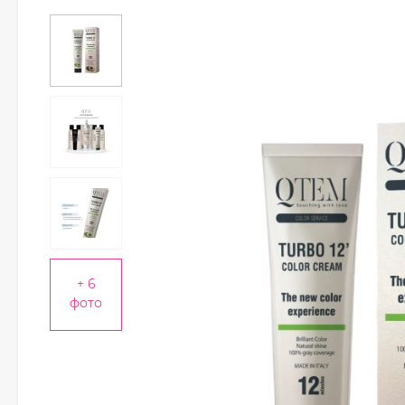
+ 6
фото