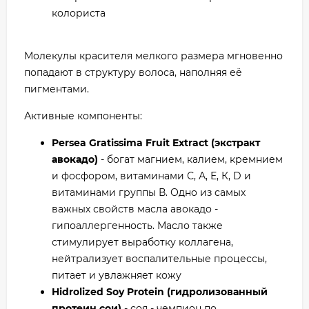
колориста
Молекулы красителя мелкого размера мгновенно
попадают в структуру волоса, наполняя её
пигментами.
Активные компоненты:
Persea Gratissima Fruit Extract (экстракт
авокадо)
- богат магнием, калием, кремнием
и фосфором, витаминами С, А, Е, К, D и
витаминами группы В. Одно из самых
важных свойств масла авокадо -
гипоаллергенность. Масло также
стимулирует выработку коллагена,
нейтрализует воспалительные процессы,
питает и увлажняет кожу
Hidrolized Soy Protein (гидролизованный
протеин сои)
- соя - чемпион по