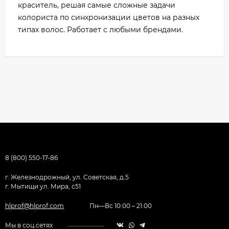
краситель, решая самые сложные задачи
колориста по синхронизации цветов на разных
типах волос. Работает с любыми брендами.
8 (800) 550-17-86
г. Железнодрожный, ул. Советская, д.5
г. Мытищи ул. Мира, с51
hlprof@hlprof.com
Пн—Вс 10:00 – 21:00
Мы в соц.сетях