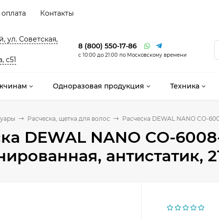
 оплата
Контакты
, ул. Советская,
8 (800) 550-17-86
с 10:00 до 21:00 по Московскому времени
, с51
жчинам
Одноразовая продукция
Техника
суары
Расческа, щетка для волос
Расческа DEWAL NANO CO-6008-
ска DEWAL NANO CO-6008-
ированная, антистатик, 21