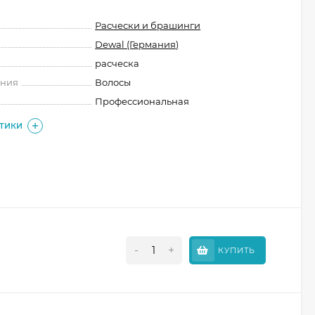
Расчески и брашинги
Dewal (Германия)
расческа
ения
Волосы
Профессиональная
СТИКИ
-
+
КУПИТЬ