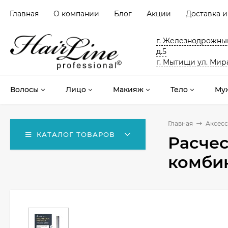
Главная
О компании
Блог
Акции
Доставка и
г. Железнодрожный
д.5
г. Мытищи ул. Мира
Волосы
Лицо
Макияж
Тело
Му
Главная
Аксес
КАТАЛОГ ТОВАРОВ
Расче
комбин