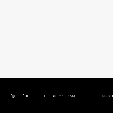
hlprof@hlprof.com
Пн—Вс 10:00 – 21:00
Мы в с