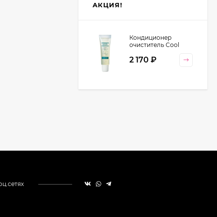
АКЦИЯ!
Кондиционер
очиститель Cool
Orange Lebel
2 170
₽
Cosmetics, 130 гр
оц.сетях