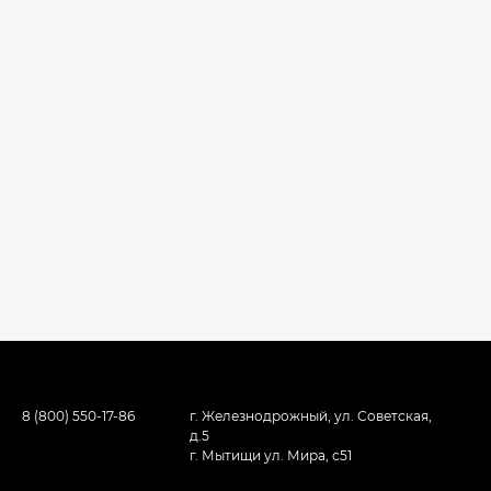
8 (800) 550-17-86
г. Железнодрожный, ул. Советская,
д.5
г. Мытищи ул. Мира, с51