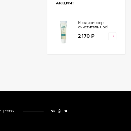
АКЦИЯ!
Кондиционер
очиститель Cool
Orange Lebel
2 170
₽
Cosmetics, 130 гр
оц.сетях