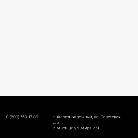
8 (800) 550-17-86
г. Железнодрожный, ул. Советская,
д.5
г. Мытищи ул. Мира, с51