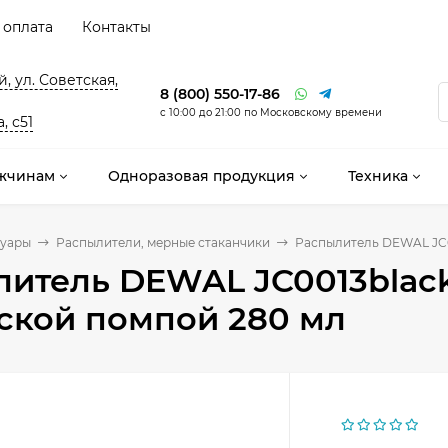
 оплата
Контакты
, ул. Советская,
8 (800) 550-17-86
с 10:00 до 21:00 по Московскому времени
, с51
жчинам
Одноразовая продукция
Техника
суары
Распылители, мерные стаканчики
Распылитель DEWAL JC0
итель DEWAL JC0013black
ской помпой 280 мл