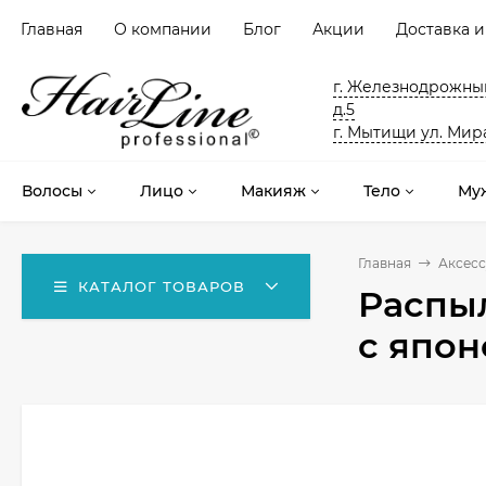
Главная
О компании
Блог
Акции
Доставка и
г. Железнодрожный
д.5
г. Мытищи ул. Мира
Волосы
Лицо
Макияж
Тело
Му
Главная
Аксес
КАТАЛОГ ТОВАРОВ
Распыл
с япон