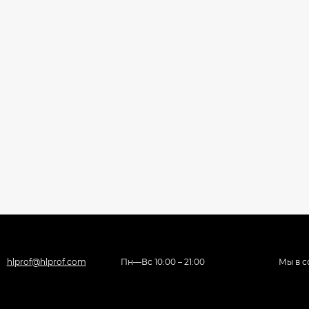
hlprof@hlprof.com
Пн—Вс 10:00 – 21:00
Мы в с