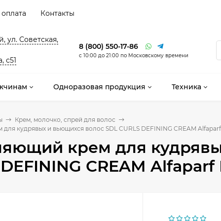
 оплата
Контакты
, ул. Советская,
8 (800) 550-17-86
с 10:00 до 21:00 по Московскому времени
, с51
жчинам
Одноразовая продукция
Техника
ы
Крем, молочко, спрей для волос
для кудрявых и вьющихся волос SDL CURLS DEFINING CREAM Alfaparf M
ляющий крем для кудрявы
DEFINING CREAM Alfaparf M