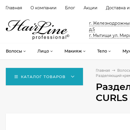
Главная
О компании
Блог
Акции
Доставка и
г. Железнодрожный
д.5
г. Мытищи ул. Мира
Волосы
Лицо
Макияж
Тело
Му
Главная
Волос
Разделяющий крем 
КАТАЛОГ ТОВАРОВ
Разде
CURLS 