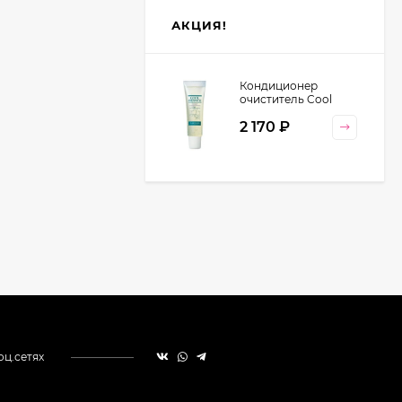
АКЦИЯ!
Кондиционер
очиститель Cool
Orange Lebel
2 170
₽
Cosmetics, 130 гр
оц.сетях