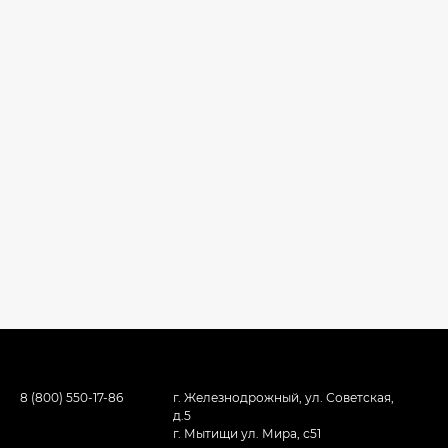
8 (800) 550-17-86
г. Железнодрожный, ул. Советская,
д.5
г. Мытищи ул. Мира, с51