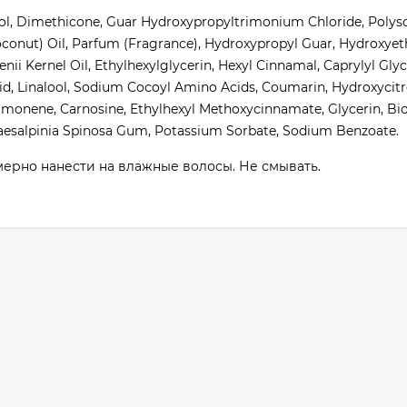
hol, Dimethicone, Guar Hydroxypropyltrimonium Chloride, Polys
conut) Oil, Parfum (Fragrance), Hydroxypropyl Guar, Hydroxyeth
ii Kernel Oil, Ethylhexylglycerin, Hexyl Cinnamal, Caprylyl Glyc
Acid, Linalool, Sodium Cocoyl Amino Acids, Coumarin, Hydroxycitro
monene, Carnosine, Ethylhexyl Methoxycinnamate, Glycerin, Bi
aesalpinia Spinosa Gum, Potassium Sorbate, Sodium Benzoate.
рно нанести на влажные волосы. Не смывать.