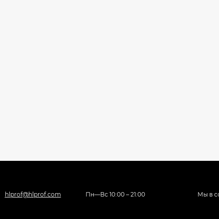
hlprof@hlprof.com
Пн—Вс 10:00 – 21:00
Мы в с