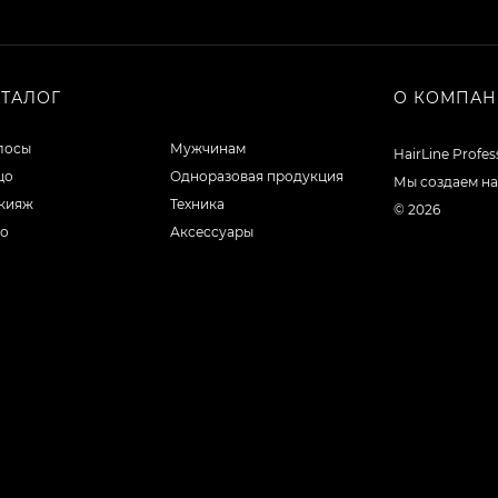
АТАЛОГ
О КОМПА
лосы
Мужчинам
HairLine Profe
цо
Одноразовая продукция
Мы создаем на
кияж
Техника
© 2026
ло
Аксессуары