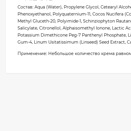
Состав: Aqua (Water), Propylene Glycol, Cetearyl Alco
Phenoxyethanol, Polyquaternium-11, Cocos Nucifera (Co
Methyl Gluceth-20, Polyimide-1, Schinziophyton Rautanen
Salicylate, Citronellol, Alphaisomethyl Ionone, Lactic 
Potassium Dimethicone Peg-7 Panthenyl Phosphate, Li
Gum-4, Linum Usitatissimum (Linseed) Seed Extract, C
Применение: Небольшое количество крема равноме