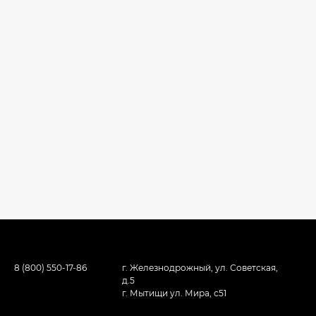
8 (800) 550-17-86
г. Железнодрожный, ул. Советская,
д.5
г. Мытищи ул. Мира, с51