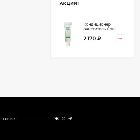
АКЦИЯ!
Кондиционер
очиститель Cool
Orange Lebel
2 170
₽
Cosmetics, 130 гр
оц.сетях