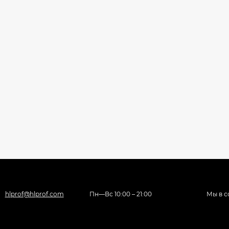
hlprof@hlprof.com
Пн—Вс 10:00 – 21:00
Мы в с