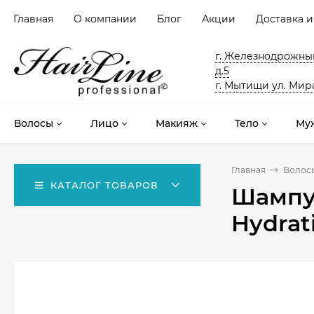
Главная
О компании
Блог
Акции
Доставка и
г. Железнодрожный
д.5
г. Мытищи ул. Мира
Волосы
Лицо
Макияж
Тело
Му
Главная
Волос
КАТАЛОГ ТОВАРОВ
Шампун
Hydrat