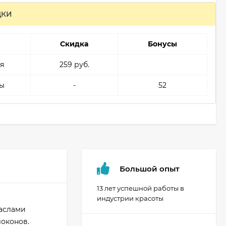
ДКИ
Скидка
Бонусы
я
259 руб.
ы
-
52
Большой опыт
13 лет успешной работы в
индустрии красоты
маслами
локонов.