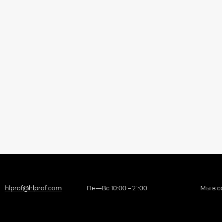
hlprof@hlprof.com
Пн—Вс 10:00 – 21:00
Мы в с