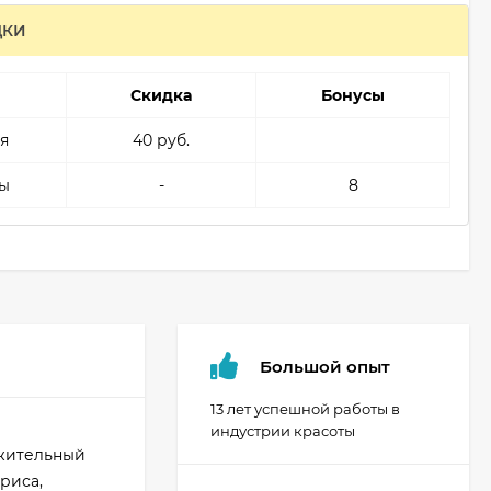
ДКИ
Скидка
Бонусы
я
40 руб.
ы
-
8
Большой опыт
13 лет успешной работы в
индустрии красоты
ужительный
риса,