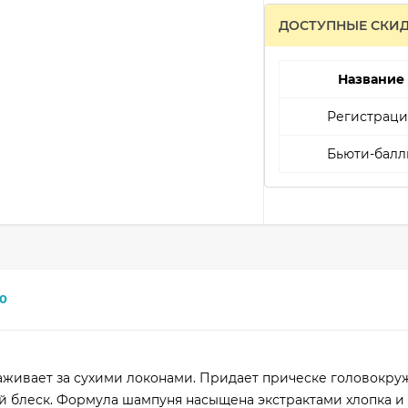
ДОСТУПНЫЕ СКИ
Название
Регистраци
Бьюти-балл
0
аживает за сухими локонами. Придает прическе головокр
й блеск. Формула шампуня насыщена экстрактами хлопка и 