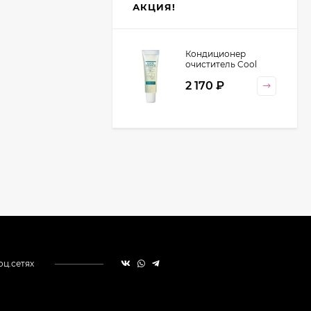
АКЦИЯ!
Кондиционер
очиститель Cool
Orange Lebel
2 170
₽
Cosmetics, 130 гр
оц.сетях