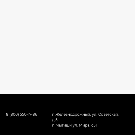
8 (800) 550-17-86
г. Железнодрожный, ул. Советская,
д.5
г. Мытищи ул. Мира, с51