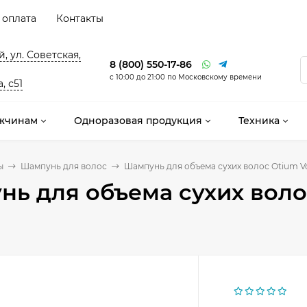
 оплата
Контакты
, ул. Советская,
8 (800) 550-17-86
с 10:00 до 21:00 по Московскому времени
, с51
жчинам
Одноразовая продукция
Техника
ы
Шампунь для волос
Шампунь для объема сухих волос Otium Vo
ь для объема сухих волос