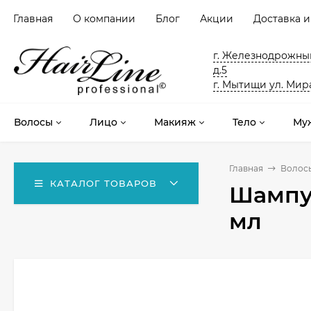
Главная
О компании
Блог
Акции
Доставка и
г. Железнодрожный
д.5
г. Мытищи ул. Мира
Волосы
Лицо
Макияж
Тело
Му
Главная
Волос
КАТАЛОГ ТОВАРОВ
Шампун
мл