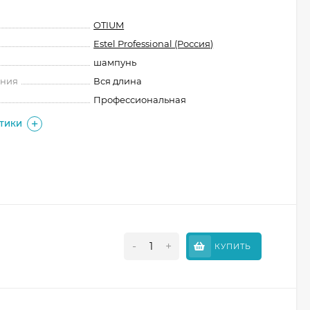
OTIUM
Estel Professional (Россия)
шампунь
ения
Вся длина
Профессиональная
СТИКИ
-
+
КУПИТЬ