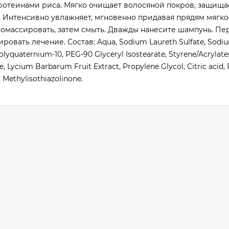
ротеинами риса. Мягко очищает волосяной покров, защища
. Интенсивно увлажняет, мгновенно придавая прядям мягкос
омассировать, затем смыть. Дважды нанесите шампунь. Пе
вать лечение. Состав: Aqua, Sodium Laureth Sulfate, Sodiu
olyquaternium-10, PEG-90 Glyceryl Isostearate, Styrene/Acrylat
, Lycium Barbarum Fruit Extract, Propylene Glycol, Citric acid,
, Methylisothiazolinone.