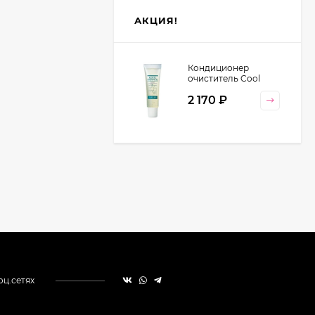
АКЦИЯ!
Кондиционер
очиститель Cool
Orange Lebel
2 170
₽
Cosmetics, 130 гр
оц.сетях