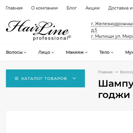
Главная
О компании
Блог
Акции
Доставка и
г. Железнодрожный
д.5
г. Мытищи ул. Мира
Волосы
Лицо
Макияж
Тело
Му
Главная
Волос
КАТАЛОГ ТОВАРОВ
Шампун
годжи 