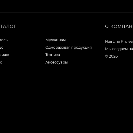
АТАЛОГ
О КОМПА
лосы
Мужчинам
HairLine Profe
цо
Одноразовая продукция
Мы создаем на
кияж
Техника
© 2026
ло
Аксессуары