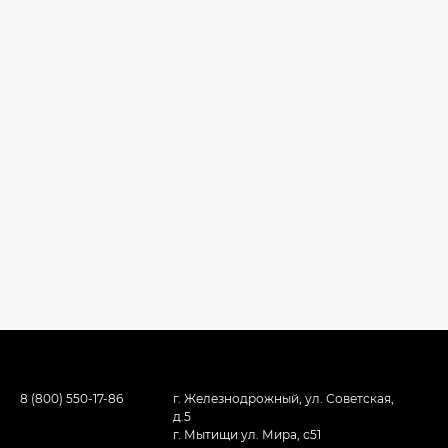
8 (800) 550-17-86
г. Железнодрожный, ул. Советская,
д.5
г. Мытищи ул. Мира, с51