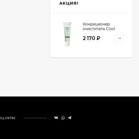
АКЦИЯ!
Кондиционер
очиститель Cool
Orange Lebel
2 170
₽
Cosmetics, 130 гр
оц.сетях