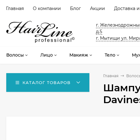
Главная
О компании
Блог
Акции
Доставка и
г. Железнодрожный
д.5
г. Мытищи ул. Мира
Волосы
Лицо
Макияж
Тело
Му
Главная
Волос
КАТАЛОГ ТОВАРОВ
Шампун
Davine