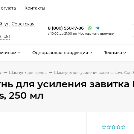
 оплата
Контакты
, ул. Советская,
8 (800) 550-17-86
с 10:00 до 21:00 по Московскому времени
, с51
жчинам
Одноразовая продукция
Техника
ы
Шампунь для волос
Шампунь для усиления завитка Love Curl 
ь для усиления завитка 
s, 250 мл