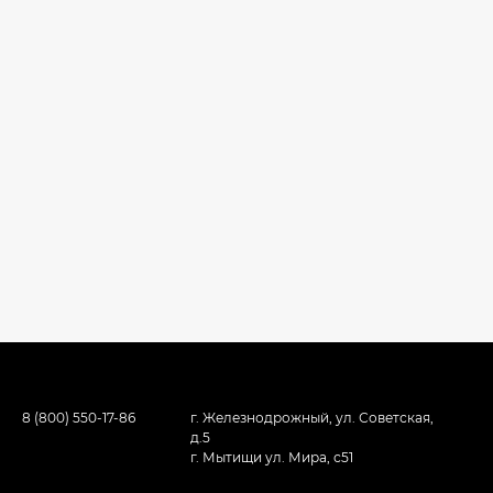
8 (800) 550-17-86
г. Железнодрожный, ул. Советская,
д.5
г. Мытищи ул. Мира, с51