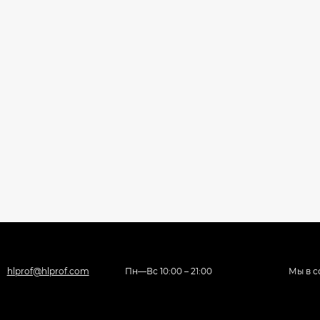
hlprof@hlprof.com
Пн—Вс 10:00 – 21:00
Мы в с