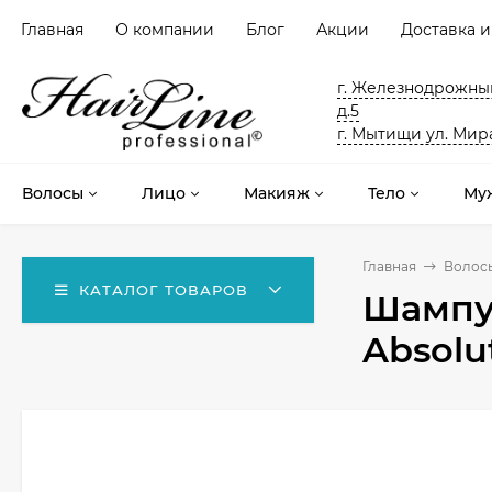
Главная
О компании
Блог
Акции
Доставка и
г. Железнодрожный
д.5
г. Мытищи ул. Мира
Волосы
Лицо
Макияж
Тело
Му
Главная
Волос
КАТАЛОГ ТОВАРОВ
Шампу
Absolut