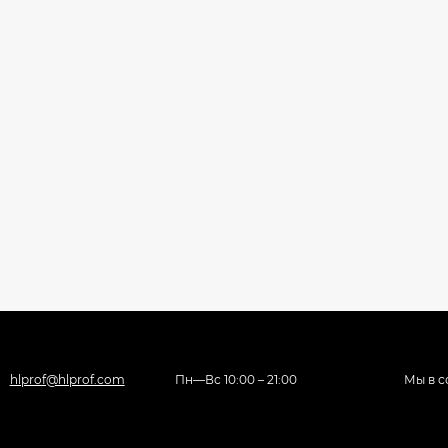
hlprof@hlprof.com
Пн—Вс 10:00 – 21:00
Мы в с