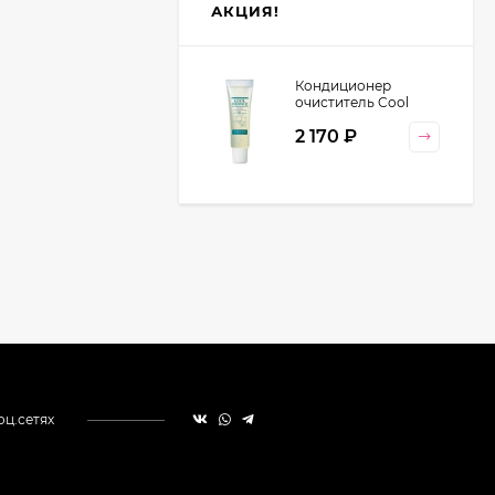
АКЦИЯ!
Кондиционер
очиститель Cool
Orange Lebel
2 170
₽
Cosmetics, 130 гр
оц.сетях