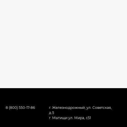
8 (800) 550-17-86
г. Железнодрожный, ул. Советская,
д.5
г. Мытищи ул. Мира, с51