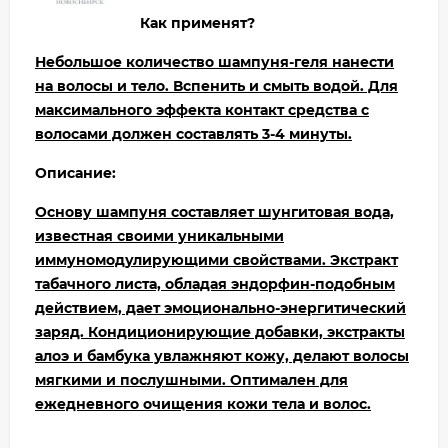
Как применят?
Небольшое количество шампуня-геля нанести
на волосы и тело. Вспенить и смыть водой. Для
максимального эффекта контакт средства с
волосами должен составлять 3-4 минуты.
Описание:
Основу шампуня составляет шунгитовая вода,
известная своими уникальными
иммуномодулирующими свойствами. Экстракт
табачного листа, обладая эндорфин-подобным
действием, дает эмоционально-энергитический
заряд. Кондиционирующие добавки, экстракты
алоэ и бамбука увлажняют кожу, делают волосы
мягкими и послушными. Оптимален для
ежедневного очищения кожи тела и волос.