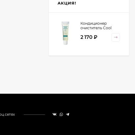
АКЦИЯ!
Кондиционер
очиститель Cool
Orange Lebel
2 170
₽
Cosmetics, 130 гр
оц.сетях