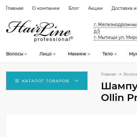
Главная
О компании
Блог
Акции
Доставка и
г. Железнодрожный
д.5
г. Мытищи ул. Мира
Волосы
Лицо
Макияж
Тело
Му
Главная
Волос
КАТАЛОГ ТОВАРОВ
Шампун
Ollin P