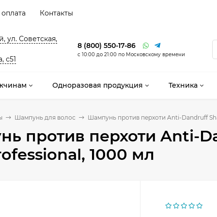
 оплата
Контакты
, ул. Советская,
8 (800) 550-17-86
с 10:00 до 21:00 по Московскому времени
, с51
жчинам
Одноразовая продукция
Техника
ы
Шампунь для волос
Шампунь против перхоти Anti-Dandruff Sha
ь против перхоти Anti-D
rofessional, 1000 мл