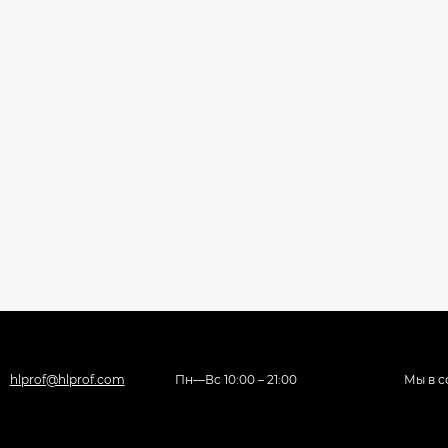
hlprof@hlprof.com
Пн—Вс 10:00 – 21:00
Мы в с