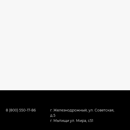
8 (800) 550-17-86
г. Железнодрожный, ул. Советская,
д.5
г. Мытищи ул. Мира, с51