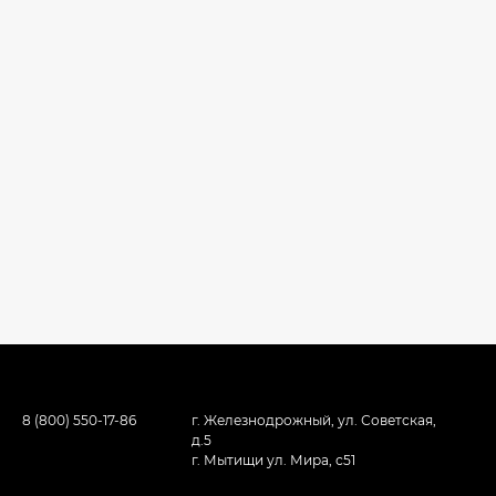
8 (800) 550-17-86
г. Железнодрожный, ул. Советская,
д.5
г. Мытищи ул. Мира, с51