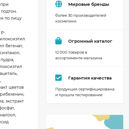
Мировые бренды
 при
 подтон.
более 30 производителей
ем по лицу
косметики
 p-
силоксиэтил
Огромный каталог
л бегенат,
12 000 товаров в
сиэтанол,
ассортименте магазина
 пудра,
илоксиэтил
ацеталь,
Гарантия качества
,
ракт цветов
Продукция сертифицирована
трибехенин,
и прошла тестирование
а, экстракт
фосфат,
иналоол,
ксид