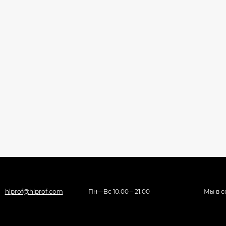
hlprof@hlprof.com
Пн—Вс 10:00 – 21:00
Мы в с