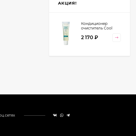
АКЦИЯ!
Кондиционер
очиститель Cool
Orange Lebel
2 170
₽
Cosmetics, 130 гр
оц.сетях