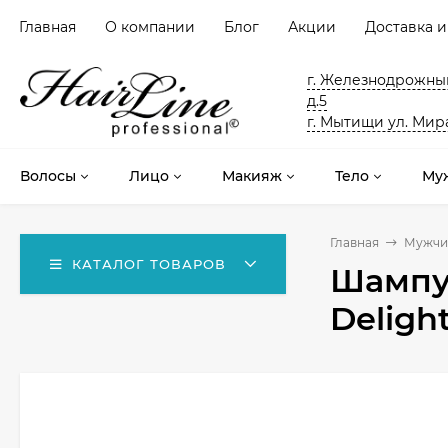
Главная
О компании
Блог
Акции
Доставка и
г. Железнодрожный
д.5
г. Мытищи ул. Мира
Волосы
Лицо
Макияж
Тело
Му
Главная
Мужчи
КАТАЛОГ ТОВАРОВ
Шампун
Deligh