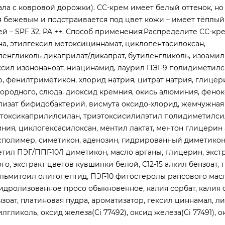
ла с ковровой дорожки). CC-крем имеет белый оттенок, но
я бежевым и подстраивается под цвет кожи – имеет тёплый
ей – SPF 32, PA ++. Способ применения:Распределите СС-кр
на, этилгексил метоксициннамат, циклопентасилоксан,
енгликоль дикаприлат/дикапрат, бутиленгликоль, изоамил
ксил изононаноат, ниацинамид, лаурил ПЭГ-9 полидиметил
, фенилтриметикон, хлорид натрия, цитрат натрия, глицери
городного, слюда, диоксид кремния, окись алюминия, фенок
 лизат бифидобактерий, висмута оксидо-хлорид, жемчужная
риэтоксикаприлилсилан, триэтоксисилилэтил полидиметилс
ия, циклогексасилоксан, ментил лактат, ментон глицерин 
полимер, симетикон, аденозин, гидрированный диметикон
етил ПЭГ/ППГ-10/1 диметикон, масло арганы, глицерин, экст
о, экстракт цветов кувшинки белой, С12-15 алкил бензоат, 
ьмитоил олигопептид, ПЭГ-10 фитостеролы рапсового масл
гидролизованное просо обыкновенное, калия сорбат, калия 
зоат, платиновая пудра, ароматизатор, гексил циннамал, л
лгликоль, оксид железа(Ci 77492), оксид железа(Ci 77491), о