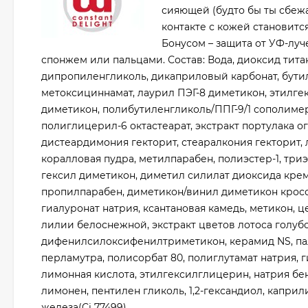
сияющей (будто бы ты сбежа
контакте с кожей становитс
Бонусом – защита от УФ-луч
спонжем или пальцами. Состав: Вода, диоксид тита
дипропиленгликоль, дикаприловый карбонат, бутил
метоксициннамат, лаурил ПЭГ-8 диметикон, этилге
диметикон, полибутиленгликоль/ППГ-9/1 сополимер
полиглицерил-6 октастеарат, экстракт портулака о
дистеардимония гекторит, стеаралкония гекторит,
коралловая пудра, метилпарабен, полиэстер-1, т
гексил диметикон, диметил силилат диоксида кремн
пропилпарабен, диметикон/винил диметикон кросс
гиалуронат натрия, ксантановая камедь, метикон, ц
лилии белоснежной, экстракт цветов лотоса голубог
дифенилсилоксифенилтриметикон, керамид NS, пал
перламутра, полисорбат 80, полиглутамат натрия, 
лимонная кислота, этилгексилглицерин, натрия бен
лимонен, пентилен гликоль, 1,2-гександиол, каприли
железа(Ci 77499).