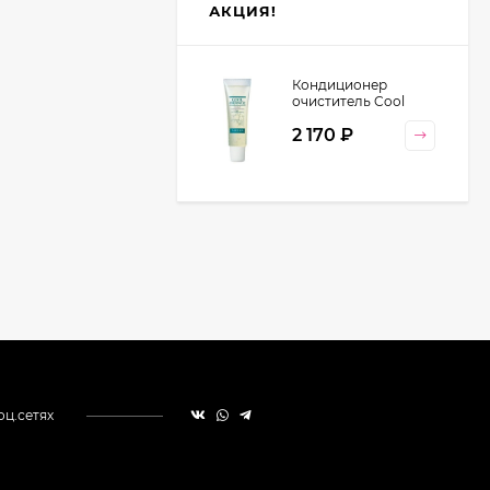
АКЦИЯ!
Кондиционер
очиститель Cool
Orange Lebel
2 170
₽
Cosmetics, 130 гр
оц.сетях