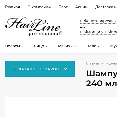
Главная
О компании
Блог
Акции
Доставка и
г. Железнодрожный
д.5
г. Мытищи ул. Мира
Волосы
Лицо
Макияж
Тело
Му
Главная
Мужчи
КАТАЛОГ ТОВАРОВ
Шампун
240 м