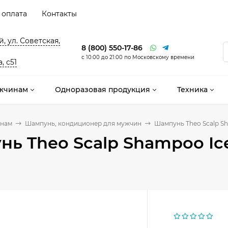
 оплата
Контакты
, ул. Советская,
8 (800) 550-17-86
с 10:00 до 21:00 по Московскому времени
, с51
жчинам
Одноразовая продукция
Техника
нам
Шампунь, кондиционер для мужчин
Шампунь Theo Scalp Sh
ь Theo Scalp Shampoo Ice 
л