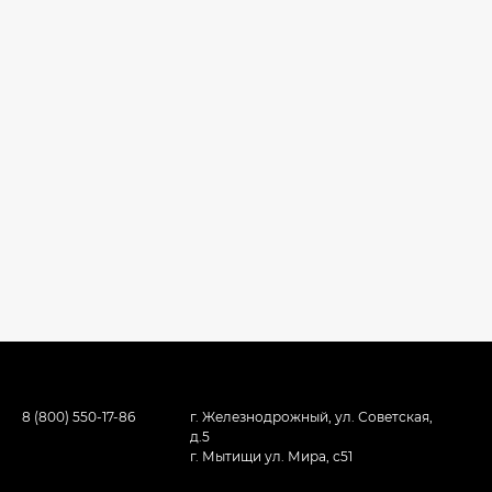
8 (800) 550-17-86
г. Железнодрожный, ул. Советская,
д.5
г. Мытищи ул. Мира, с51