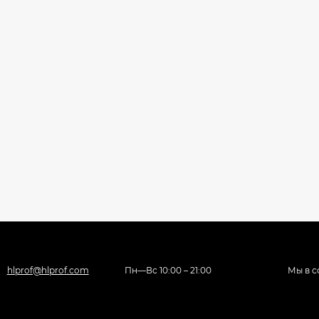
hlprof@hlprof.com
Пн—Вс 10:00 – 21:00
Мы в с