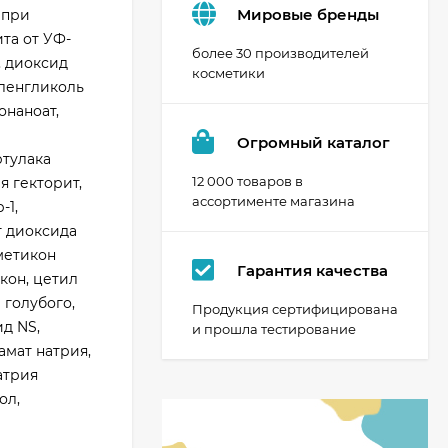
Мировые бренды
 при
та от УФ-
более 30 производителей
, диоксид
косметики
иленгликоль
онаноат,
Огромный каталог
ртулака
12 000 товаров в
я гекторит,
ассортименте магазина
-1,
т диоксида
метикон
Гарантия качества
кон, цетил
 голубого,
Продукция сертифицирована
д NS,
и прошла тестирование
амат натрия,
атрия
ол,