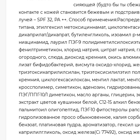
сияющей (будто бы ты сбежа
контакте с кожей становится бежевым и подстраива
лучей – SPF 32, PA ++. Способ применения:Распред
титана, этилгексил метоксициннамат, циклопентас
дикаприлат/дикапрат, бутиленгликоль, изоамил p-м
ниацинамид, лаурил ПЭГ-9 полидиметилсилоксиэти
фенилтриметикон, хлорид натрия, цитрат натрия, г
огородного, слюда, диоксид кремния, окись алюмин
лизат бифидобактерий, висмута оксидо-хлорид, жем
триэтоксикаприлилсилан, триэтоксисилилэтил по
кремния, циклогексасилоксан, ментил лактат, мен
кроссполимер, симетикон, аденозин, гидрированны
ПЭГ/ППГ-10/1 диметикон, масло арганы, глицерин, 
экстракт цветов кувшинки белой, С12-15 алкил бе
пальмитоил олигопептид, ПЭГ-10 фитостеролы рапсо
гидролизованное просо обыкновенное, калия сорба
бензоат, платиновая пудра, ароматизатор, гексил ц
каприлилгликоль, оксид железа(Ci 77492), оксид желе