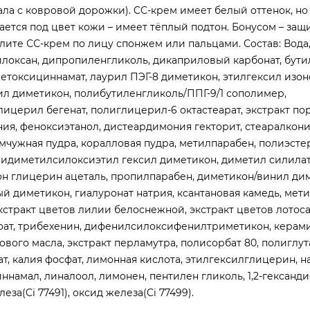
ла с ковровой дорожки). CC-крем имеет белый оттенок, но
ется под цвет кожи – имеет тёплый подтон. Бонусом – защи
елите СС-крем по лицу спонжем или пальцами. Состав: Вода
илоксан, дипропиленгликоль, дикаприловый карбонат, бут
етоксициннамат, лаурил ПЭГ-8 диметикон, этилгексил изон
л диметикон, полибутиленгликоль/ППГ-9/1 сополимер,
лицерил бегенат, полиглицерил-6 октастеарат, экстракт по
ия, феноксиэтанол, дистеардимония гекторит, стеаралкони
чужная пудра, коралловая пудра, метилпарабен, полиэстер
лидиметилсилоксиэтил гексил диметикон, диметил силила
тон глицерин ацеталь, пропилпарабен, диметикон/винил ди
й диметикон, гиалуронат натрия, ксантановая камедь, мети
экстракт цветов лилии белоснежной, экстракт цветов лотоса
нзоат, трибехенин, дифенилсилоксифенилтриметикон, керами
вого масла, экстракт перламутра, полисорбат 80, полиглут
т, калия фосфат, лимонная кислота, этилгексилглицерин, н
иннамал, линалоол, лимонен, пентилен гликоль, 1,2-гександи
за(Ci 77491), оксид железа(Ci 77499).