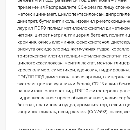
бежевым и подстраивается под цвет кожи – имеет тё
применения:Распределите СС-крем по лицу спонжем
метоксициннамат, циклопентасилоксан, дипропиле
дикапрат, бутиленгликоль, изоамил p-метоксицинна
лаурил ПЭГ-9 полидиметилсилоксиэтил диметикон,
натрия, цитрат натрия, глицерил бегенат, полиглиц
кремния, окись алюминия, феноксиэтанол, дистеар
висмута оксидо-хлорид, жемчужная пудра, коралло
триэтоксисилилэтил полидиметилсилоксиэтил гекс
циклогексасилоксан, ментил лактат, ментон глице
кроссполимер, симетикон, аденозин, гидрированны
ПЭГ/ППГ-10/1 диметикон, масло арганы, глицерин, 
экстракт цветов кувшинки белой, С12-15 алкил бе
пальмитоил олигопептид, ПЭГ-10 фитостеролы рапсо
гидролизованное просо обыкновенное, калия сорба
бензоат, платиновая пудра, ароматизатор, гексил ц
каприлилгликоль, оксид железа(Ci 77492), оксид желе