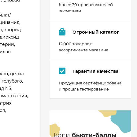
+. Способ
более 30 производителей
косметики
илат/
ацинамид,
н, хлорид
Огромный каталог
 диоксид
12 000 товаров в
ктерий,
ассортименте магазина
илан,
Гарантия качества
кон, цетил
 голубого,
Продукция сертифицирована
д NS,
и прошла тестирование
амат натрия,
атрия
ол,