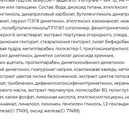
плый подтон. Бонусом – защита от УФ-лучей – SPF 32, PA +
 или пальцами. Состав: Вода, диоксид титана, этилгексил
нгликоль, дикаприловый карбонат, бутиленгликоль дикапр
мат, лаурил ПЭГ-8 диметикон, этилгексил изононаноат, ни
 полибутиленгликоль/ППГ-9/1 сополимер, фенилтриметико
ерил-6 октастеарат, экстракт портулака огородного, слюда,
димония гекторит, стеаралкония гекторит, лизат бифидоба
вая пудра, метилпарабен, полиэстер-1, триэтоксикаприлилс
ил диметикон, диметил силилат диоксида кремния,
рин ацеталь, пропилпарабен, диметикон/винил диметикон
й диметикон, гиалуронат натрия, ксантановая камедь, мети
экстракт цветов лилии белоснежной, экстракт цветов лотоса
нзоат, трибехенин, дифенилсилоксифенилтриметикон, керами
вого масла, экстракт перламутра, полисорбат 80, полиглут
т, калия фосфат, лимонная кислота, этилгексилглицерин, н
иннамал, линалоол, лимонен, пентилен гликоль, 1,2-гександи
за(Ci 77491), оксид железа(Ci 77499).