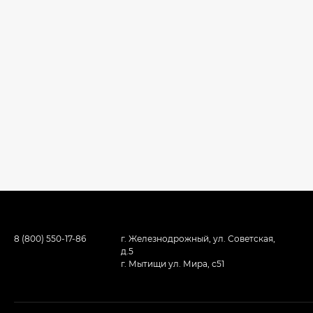
8 (800) 550-17-86
г. Железнодрожный, ул. Советская,
д.5
г. Мытищи ул. Мира, с51