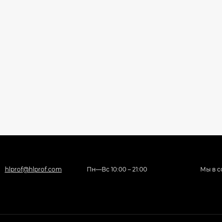
hlprof@hlprof.com
Пн—Вс 10:00 – 21:00
Мы в с