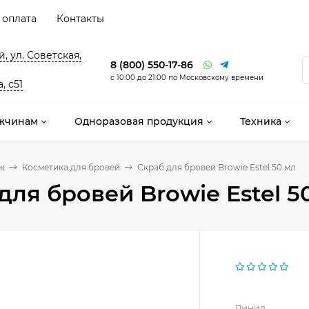
 оплата
Контакты
, ул. Советская,
8 (800) 550-17-86
с 10:00 до 21:00 по Московскому времени
, с51
жчинам
Одноразовая продукция
Техника
ж
Косметика для бровей
Скраб для бровей Browie Estel 50 мл
для бровей Browie Estel 5
Линия