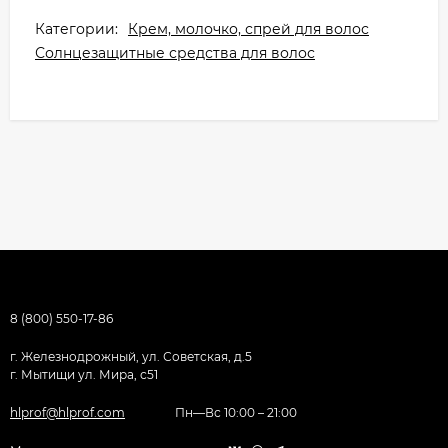
Категории:
Крем, молочко, спрей для волос
Солнцезащитные средства для волос
8 (800) 550-17-86
г. Железнодрожный, ул. Советская, д.5
г. Мытищи ул. Мира, с51
hlprof@hlprof.com
Пн—Вс 10:00 – 21:00