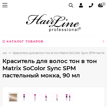
0
КАТАЛОГ ТОВАРОВ
аски
Краситель для волос тон в тон Matrix SoColor Sync SPM пастел
Краситель для волос тон в тон
Matrix SoColor Sync SPM
пастельный мокка, 90 мл