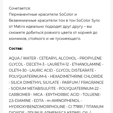
Сочетается:
Перманентные красители SoColor и
безаммиачные красители тон в тон SoColor Sync
от Matrix идеально подходят друг другу – вы
сможете добиться ровного цвета от корней до
кончиков, стойкого и не тускнеющего.
Состав:
AQUA / WATER • CETEARYL ALCOHOL • PROPYLENE
GLYCOL • DECETH-3 • LAURETH-12 • ETHANOLAMINE •
OLETH-30 • LAURIC ACID • GLYCOL DISTEARATE •
POLYQUATERNIUM-6 • HEXADIMETHRINE CHLORIDE
• SILICA DIMETHYL SILYLATE • PARFUM / FRAGRANCE
• SODIUM METABISULFITE • POLYQUATERNIUM-22 •
CARBOMER • MICA • ERYTHORBIC ACID • TOLUENE-
2,5-DIAMINE • EDTA • m-AMINOPHENOL •
HYDROXYBENZOMORPHOLINE • CI 77891 / TITANIUM
DIOXIDE • PRUNUS ARMENIACA KERNEL OIL /