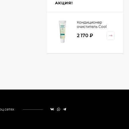
АКЦИЯ!
Кондиционер
очиститель Cool
Orange Lebel
2 170
₽
Cosmetics, 130 гр
оц.сетях