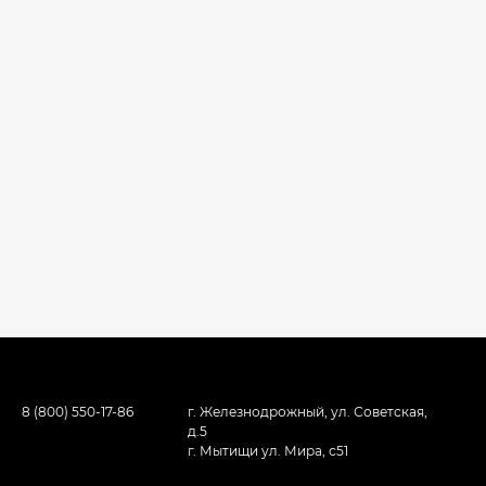
8 (800) 550-17-86
г. Железнодрожный, ул. Советская,
д.5
г. Мытищи ул. Мира, с51