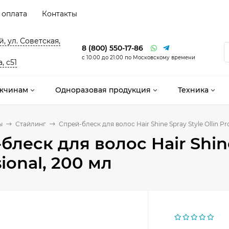
 оплата
Контакты
, ул. Советская,
8 (800) 550-17-86
с 10:00 до 21:00 по Московскому времени
, с51
жчинам
Одноразовая продукция
Техника
ы
Стайлинг
Спрей-блеск для волос Hair Shine Spray Style Ollin Pr
блеск для волос Hair Shine
ional, 200 мл