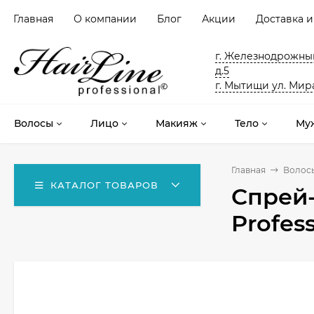
Главная
О компании
Блог
Акции
Доставка и
г. Железнодрожный
д.5
г. Мытищи ул. Мира
Волосы
Лицо
Макияж
Тело
Му
Главная
Волос
КАТАЛОГ ТОВАРОВ
Спрей-
Profess