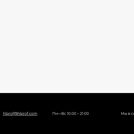
hlprof@hlprof.com
Пн—Вс 10:00 – 21:00
Мы в с