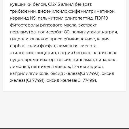
кувшинки белой, С12-15 алкил бензоат,
трибехенин, дифенилсилоксифенилтриметикон,
керамид NS, пальмитоил олигопептид, ПЭГ-10
фитостеролы рапсового масла, экстракт
перламутра, полисорбат 80, полиглутамат натрия,
гидролизованное просо обыкновенное, калия
сорбат, калия фосфат, лимонная кислота,
этилгексилглицерин, натрия бензоат, платиновая
пудра, ароматизатор, гексил циннамал, линалоол,
лимонен, пентилен гликоль, 1,2-гександиол,
каприлилгликоль, оксид железа(Ci 77492), оксид
железа(Ci 77491), оксид железа(Ci 77499).