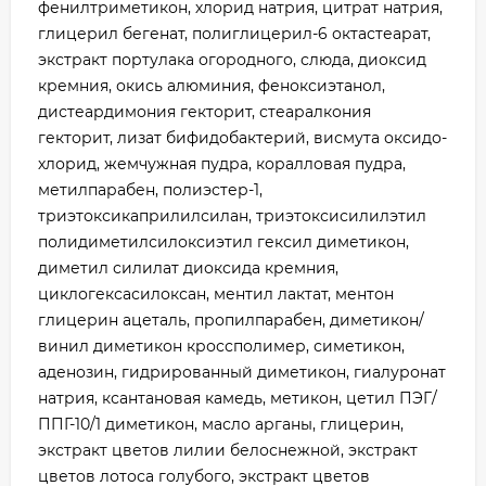
фенилтриметикон, хлорид натрия, цитрат натрия,
глицерил бегенат, полиглицерил-6 октастеарат,
экстракт портулака огородного, слюда, диоксид
кремния, окись алюминия, феноксиэтанол,
дистеардимония гекторит, стеаралкония
гекторит, лизат бифидобактерий, висмута оксидо-
хлорид, жемчужная пудра, коралловая пудра,
метилпарабен, полиэстер-1,
триэтоксикаприлилсилан, триэтоксисилилэтил
полидиметилсилоксиэтил гексил диметикон,
диметил силилат диоксида кремния,
циклогексасилоксан, ментил лактат, ментон
глицерин ацеталь, пропилпарабен, диметикон/
винил диметикон кроссполимер, симетикон,
аденозин, гидрированный диметикон, гиалуронат
натрия, ксантановая камедь, метикон, цетил ПЭГ/
ППГ-10/1 диметикон, масло арганы, глицерин,
экстракт цветов лилии белоснежной, экстракт
цветов лотоса голубого, экстракт цветов