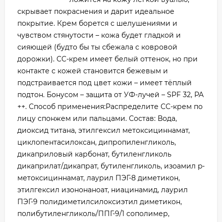
скрывает покраснения и дарит идеальное
покрытие. Крем борется с шелушениями и
чувством стянутости – кожа будет гладкой и
сияющей (будто бы ты сбежала с ковровой
дорожки). CC-крем имеет белый оттенок, но при
контакте с кожей становится бежевым и
подстраивается под цвет кожи – имеет тёплый
подтон. Бонусом – защита от УФ-лучей – SPF 32, PA
++. Способ применения:Распределите СС-крем по
лицу спонжем или пальцами. Состав: Вода,
диоксид титана, этилгексил метоксициннамат,
циклопентасилоксан, дипропиленгликоль,
дикаприловый карбонат, бутиленгликоль
дикаприлат/дикапрат, бутиленгликоль, изоамил p-
метоксициннамат, лаурил ПЭГ-8 диметикон,
этилгексил изононаноат, ниацинамид, лаурил
ПЭГ-9 полидиметилсилоксиэтил диметикон,
полибутиленгликоль/ППГ-9/1 сополимер,