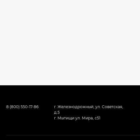
8 (800) 550-17-86
г. Железнодрожный, ул. Советская,
д.5
г. Мытищи ул. Мира, с51