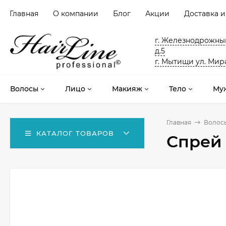
Главная
О компании
Блог
Акции
Доставка и
г. Железнодрожный
д.5
г. Мытищи ул. Мира
Волосы
Лицо
Макияж
Тело
Му
Главная
Волос
КАТАЛОГ ТОВАРОВ
Спрей 