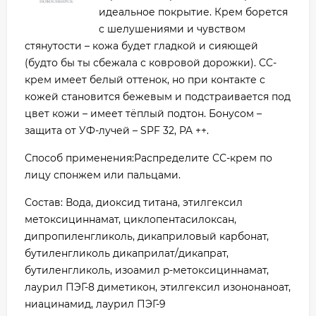
идеальное покрытие. Крем борется
с шелушениями и чувством
стянутости – кожа будет гладкой и сияющей
(будто бы ты сбежала с ковровой дорожки). CC-
крем имеет белый оттенок, но при контакте с
кожей становится бежевым и подстраивается под
цвет кожи – имеет тёплый подтон. Бонусом –
защита от УФ-лучей – SPF 32, PA ++.
Способ применения:Распределите СС-крем по
лицу спонжем или пальцами.
Состав: Вода, диоксид титана, этилгексил
метоксициннамат, циклопентасилоксан,
дипропиленгликоль, дикаприловый карбонат,
бутиленгликоль дикаприлат/дикапрат,
бутиленгликоль, изоамил p-метоксициннамат,
лаурил ПЭГ-8 диметикон, этилгексил изононаноат,
ниацинамид, лаурил ПЭГ-9