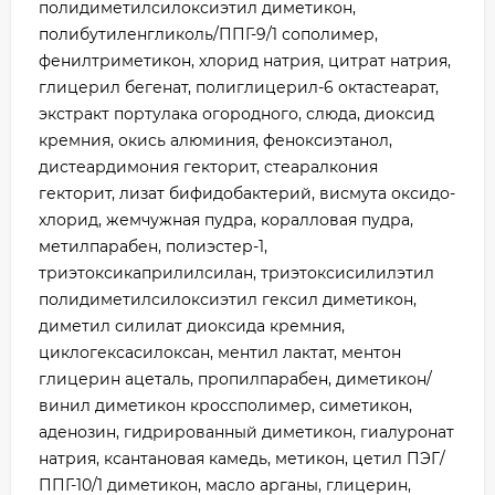
полидиметилсилоксиэтил диметикон,
полибутиленгликоль/ППГ-9/1 сополимер,
фенилтриметикон, хлорид натрия, цитрат натрия,
глицерил бегенат, полиглицерил-6 октастеарат,
экстракт портулака огородного, слюда, диоксид
кремния, окись алюминия, феноксиэтанол,
дистеардимония гекторит, стеаралкония
гекторит, лизат бифидобактерий, висмута оксидо-
хлорид, жемчужная пудра, коралловая пудра,
метилпарабен, полиэстер-1,
триэтоксикаприлилсилан, триэтоксисилилэтил
полидиметилсилоксиэтил гексил диметикон,
диметил силилат диоксида кремния,
циклогексасилоксан, ментил лактат, ментон
глицерин ацеталь, пропилпарабен, диметикон/
винил диметикон кроссполимер, симетикон,
аденозин, гидрированный диметикон, гиалуронат
натрия, ксантановая камедь, метикон, цетил ПЭГ/
ППГ-10/1 диметикон, масло арганы, глицерин,