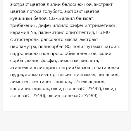
экстракт цветов лилии белоснежной, экстракт
цветов лотоса голубого, экстракт цветов
кувшинки белой, С12-15 алкил бензоат,
трибехенин, дифенилсилоксифенилтриметикон,
керамид NS, пальмитоил олигопептид, ПЭГ-10
фитостеролы рапсового масла, экстракт
перламутра, полисорбат 80, полиглутамат натрия,
гидролизованное просо обыкновенное, калия
сорбат, калия фосфат, лимонная кислота,
этилгексилглицерин, натрия бензоат, платиновая
пудра, ароматизатор, гексил циннамал, линалоол,
лимонен, пентилен гликоль, 1,2-гександиол,
каприлилгликоль, оксид железа(Ci 77492), оксид
железа(Ci 77491), оксид железа(Ci 77499).