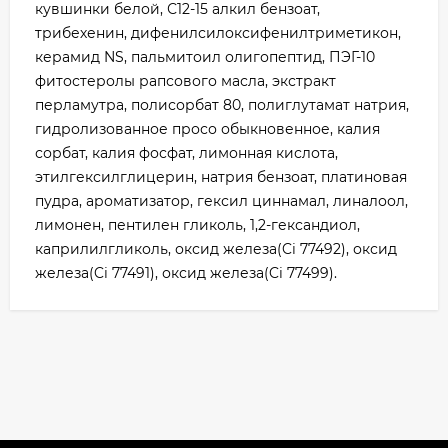
кувшинки белой, С12-15 алкил бензоат,
трибехенин, дифенилсилоксифенилтриметикон,
керамид NS, пальмитоил олигопептид, ПЭГ-10
фитостеролы рапсового масла, экстракт
перламутра, полисорбат 80, полиглутамат натрия,
гидролизованное просо обыкновенное, калия
сорбат, калия фосфат, лимонная кислота,
этилгексилглицерин, натрия бензоат, платиновая
пудра, ароматизатор, гексил циннамал, линалоол,
лимонен, пентилен гликоль, 1,2-гександиол,
каприлилгликоль, оксид железа(Ci 77492), оксид
железа(Ci 77491), оксид железа(Ci 77499).