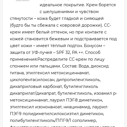
идеальное покрытие. Крем борется
с шелушениями и чувством
стянутости – кожа будет гладкой и сияющей
(будто бы ты сбежала с ковровой дорожки). CC-
крем имеет белый оттенок, но при контакте с
кожей становится бежевым и подстраивается под
цвет кожи – имеет тёплый подтон. Бонусом –
защита от УФ-лучей – SPF 32, PA ++. Способ
применения:Распределите СС-крем по лицу
спонжем или пальцами. Состав: Вода, диоксид
титана, этилгексил метоксициннамат,
циклопентасилоксан, дипропиленгликоль,
дикаприловый карбонат, бутиленгликоль
дикаприлат/дикапрат, бутиленгликоль, изоамил p-
метоксициннамат, лаурил ПЭГ-8 диметикон,
этилгексил изононаноат, ниацинамид, лаурил
ПЭГ-9 полидиметилсилоксиэтил диметикон,
полибутиленгликоль/ППГ-9/1 сополимер,