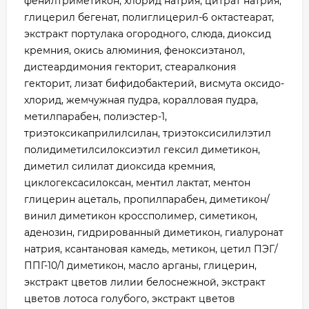
фенилтриметикон, хлорид натрия, цитрат натрия,
глицерил бегенат, полиглицерил-6 октастеарат,
экстракт портулака огородного, слюда, диоксид
кремния, окись алюминия, феноксиэтанол,
дистеардимония гекторит, стеаралкония
гекторит, лизат бифидобактерий, висмута оксидо-
хлорид, жемчужная пудра, коралловая пудра,
метилпарабен, полиэстер-1,
триэтоксикаприлилсилан, триэтоксисилилэтил
полидиметилсилоксиэтил гексил диметикон,
диметил силилат диоксида кремния,
циклогексасилоксан, ментил лактат, ментон
глицерин ацеталь, пропилпарабен, диметикон/
винил диметикон кроссполимер, симетикон,
аденозин, гидрированный диметикон, гиалуронат
натрия, ксантановая камедь, метикон, цетил ПЭГ/
ППГ-10/1 диметикон, масло арганы, глицерин,
экстракт цветов лилии белоснежной, экстракт
цветов лотоса голубого, экстракт цветов