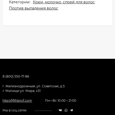
Категории:
Крем, молочко, спрей для волос
Против выпадения волос
8 (800) 550-17-86
г. Железнодрожный, ул. Советская, д.5
г. Мытищи ул. Мира, с51
hlprof@hlprof.com
Пн—Вс 10:00 – 21:00
Мы в соц.сетях