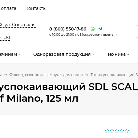
 оплата
Контакты
, ул. Советская,
8 (800) 550-17-86
с 10:00 до 21:00 по Московскому времени
, с51
жчинам
Одноразовая продукция
Техника
ы
Флюид, сыворотка, ампулы для волос
Тоник успокаивающий SD
 успокаивающий SDL SCAL
f Milano, 125 мл