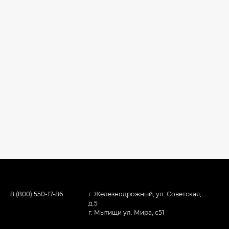
8 (800) 550-17-86
г. Железнодрожный, ул. Советская,
д.5
г. Мытищи ул. Мира, с51