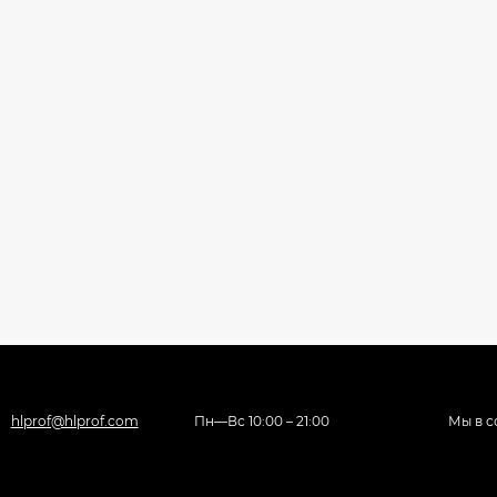
hlprof@hlprof.com
Пн—Вс 10:00 – 21:00
Мы в с