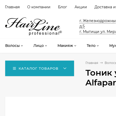
Главная
О компании
Блог
Акции
Доставка и
г. Железнодрожный
д.5
г. Мытищи ул. Мира
Волосы
Лицо
Макияж
Тело
Му
Главная
Волос
КАТАЛОГ ТОВАРОВ
Тоник
Alfapar