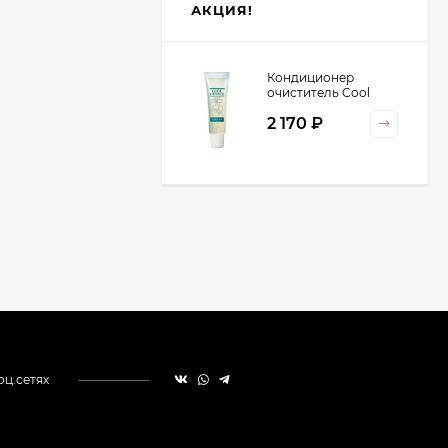
АКЦИЯ!
Кондиционер
очиститель Cool
Orange Lebel
2 170
₽
Cosmetics, 130 гр
оц.сетях