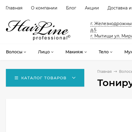
Главная
О компании
Блог
Акции
Доставка и
г. Железнодрожный
д.5
г. Мытищи ул. Мира
Волосы
Лицо
Макияж
Тело
Му
Главная
Волос
КАТАЛОГ ТОВАРОВ
Тониру