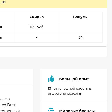
ДКИ
Скидка
Бонусы
я
169 руб.
ы
-
34
Большой опыт
13 лет успешной работы в
индустрии красоты
лос в
ted Dust
Мировые бренды
тественный