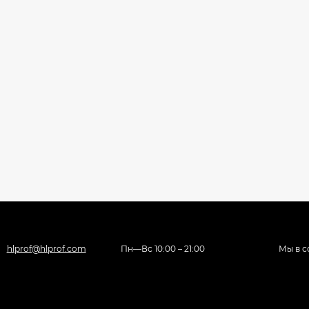
hlprof@hlprof.com
Пн—Вс 10:00 – 21:00
Мы в с