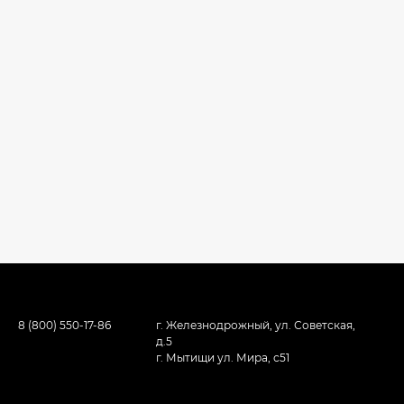
8 (800) 550-17-86
г. Железнодрожный, ул. Советская,
д.5
г. Мытищи ул. Мира, с51