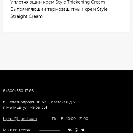
Уплотняющий крем Style Thickening Cream
Выпрямляющий термозащитный крем Style
Straight Cream
8 (800) 550-17-86
г. Железнодрожный, ул. Советская, д.5
г. Мытищи ул. Мира, с51
hlprof@hlprof.com
Пн—Вс 10:00 – 21:00
Мы в соц.сетях