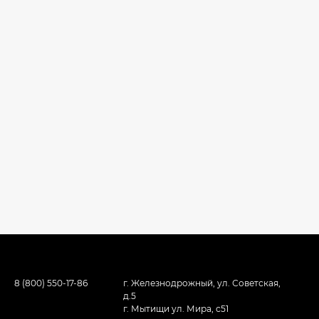
8 (800) 550-17-86
г. Железнодрожный, ул. Советская,
д.5
г. Мытищи ул. Мира, с51