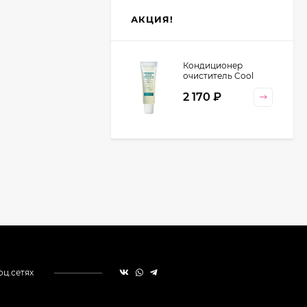
АКЦИЯ!
Кондиционер
очиститель Cool
Orange Lebel
2 170
₽
Cosmetics, 130 гр
оц.сетях