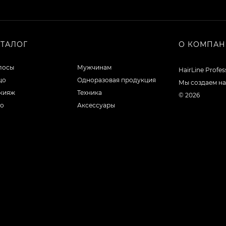
АТАЛОГ
О КОМПА
лосы
Мужчинам
HairLine Profe
цо
Одноразовая продукция
Мы создаем на
кияж
Техника
© 2026
ло
Аксессуары