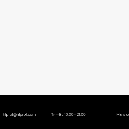
hlprof@hlprof.com
Пн—Вс 10:00 – 21:00
Мы в с