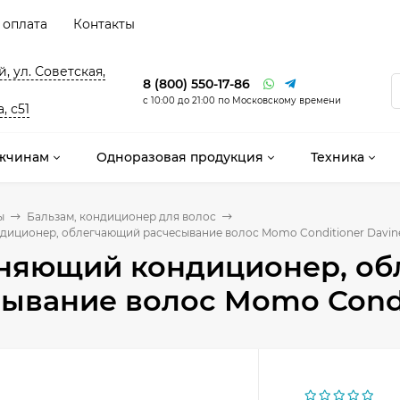
 оплата
Контакты
, ул. Советская,
8 (800) 550-17-86
с 10:00 до 21:00 по Московскому времени
, с51
жчинам
Одноразовая продукция
Техника
ы
Бальзам, кондиционер для волос
иционер, облегчающий расчесывание волос Momo Conditioner Davine
няющий кондиционер, о
ывание волос Momo Condit