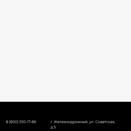
8 (800) 550-17-86
г. Железнодрожный, ул. Советская,
д.5