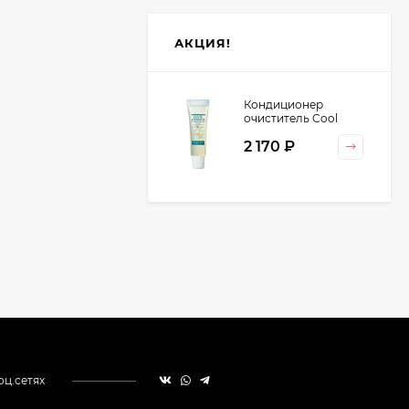
АКЦИЯ!
Кондиционер
очиститель Cool
Orange Lebel
2 170
₽
Cosmetics, 130 гр
оц.сетях