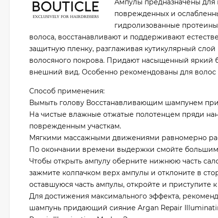
Ампулы предназначены для 
поврежденных и ослабленных
гидролизованные протеины
волоса, восстанавливают и поддерживают естеств
защитную пленку, разглаживая кутикулярный слой
волосяного покрова. Придают насыщенный яркий б
внешний вид. Особенно рекомендованы для волос 
Способ применения:
Вымыть голову Восстанавливающим шампунем прида
На чистые влажные отжатые полотенцем пряди нан
поврежденным участкам.
Мягкими массажными движениями равномерно распр
По окончании времени выдержки смойте большим
Чтобы открыть ампулу оберните нижнюю часть салф
зажмите колпачком верх ампулы и отклоните в стор
оставшуюся часть ампулы, откройте и приступите к
Для достижения максимального эффекта, рекоменд
шампунь придающий сияние Argan Repair Illumina