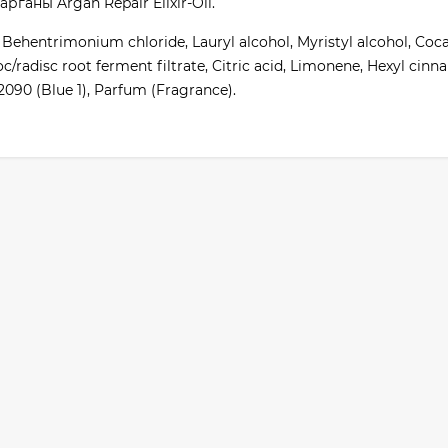
рганы Argan Repair Elixir-Oil.
, Behentrimonium chloride, Lauryl alcohol, Myristyl alcohol, Co
/radisc root ferment filtrate, Citric acid, Limonene, Hexyl cinna
42090 (Blue 1), Parfum (Fragrance).