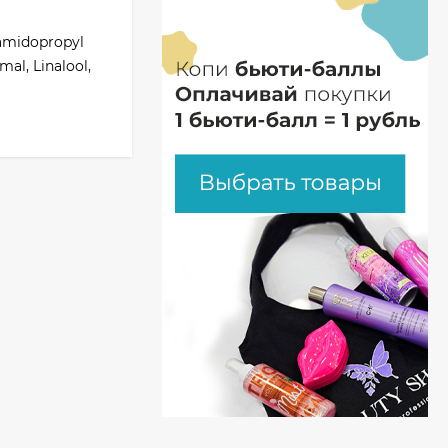
camidopropyl
mal, Linalool,