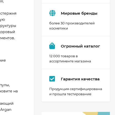
х,
Мировые бренды
 стержня
кую
более 30 производителей
труктуры
косметики
здоровый
ментов.
Огромный каталог
12 000 товаров в
ние
ассортименте магазина
Гарантия качества
пулы,
Продукция сертифицирована
новите на
и прошла тестирование
ивающий
 Argan