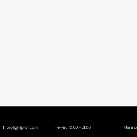
hlprof@hlprof.com
Пн—Вс 10:00 – 21:00
Мы в с