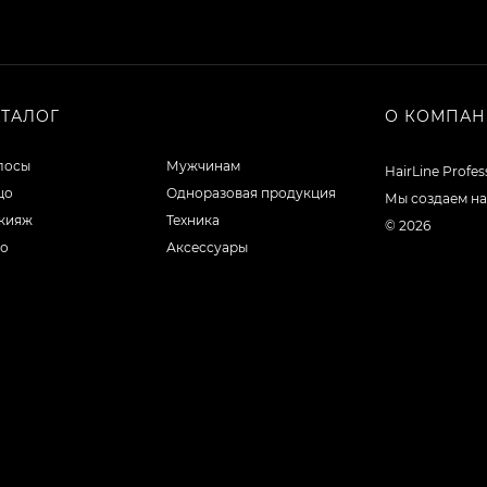
АТАЛОГ
О КОМПА
лосы
Мужчинам
HairLine Profe
цо
Одноразовая продукция
Мы создаем на
кияж
Техника
© 2026
ло
Аксессуары