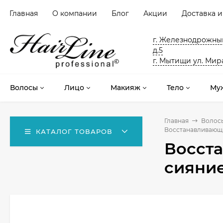
Главная
О компании
Блог
Акции
Доставка и
г. Железнодрожный
д.5
г. Мытищи ул. Мира
Волосы
Лицо
Макияж
Тело
Му
Главная
Волос
Восстанавливающий
КАТАЛОГ ТОВАРОВ
Восст
сияние 