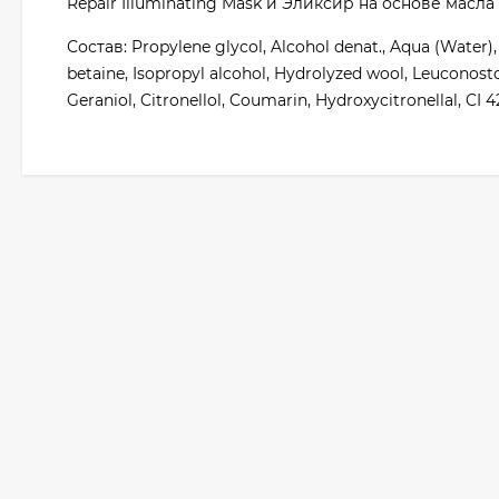
Repair Illuminating Mask и Эликсир на основе масла а
Состав: Propylene glycol, Alcohol denat., Aqua (Water)
betaine, Isopropyl alcohol, Hydrolyzed wool, Leuconostoc
Geraniol, Citronellol, Coumarin, Hydroxycitronellal, CI 