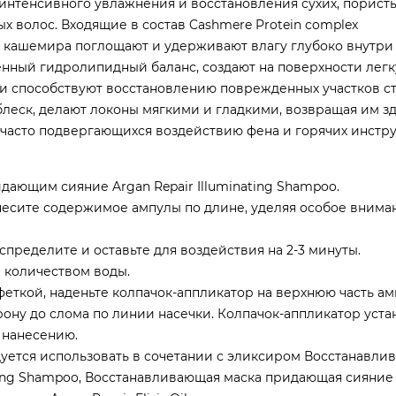
интенсивного увлажнения и восстановления сухих, пористы
 волос. Входящие в состав Cashmere Protein complex
 кашемира поглощают и удерживают влагу глубоко внутри
енный гидролипидный баланс, создают на поверхности лег
 и способствуют восстановлению поврежденных участков с
леск, делают локоны мягкими и гладкими, возвращая им 
часто подвергающихся воздействию фена и горячих инстру
ющим сияние Argan Repair Illuminating Shampoo.
есите содержимое ампулы по длине, уделяя особое внима
еделите и оставьте для воздействия на 2-3 минуты.
 количеством воды.
еткой, наденьте колпачок-аппликатор на верхнюю часть ам
ону до слома по линии насечки. Колпачок-аппликатор уста
 нанесению.
уется использовать в сочетании с эликсиром Восстанавл
ting Shampoo, Восстанавливающая маска придающая сияние