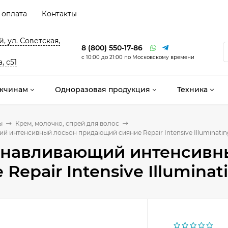
 оплата
Контакты
, ул. Советская,
8 (800) 550-17-86
с 10:00 до 21:00 по Московскому времени
, с51
жчинам
Одноразовая продукция
Техника
ы
Крем, молочко, спрей для волос
 интенсивный лосьон придающий сияние Repair Intensive Illuminating 
анавливающий интенсивн
Repair Intensive Illuminat