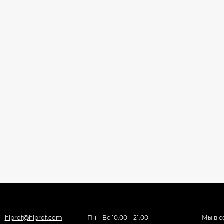
hlprof@hlprof.com
Пн—Вс 10:00 – 21:00
Мы в с