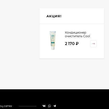
АКЦИЯ!
Кондиционер
очиститель Cool
Orange Lebel
2 170
₽
Cosmetics, 130 гр
оц.сетях