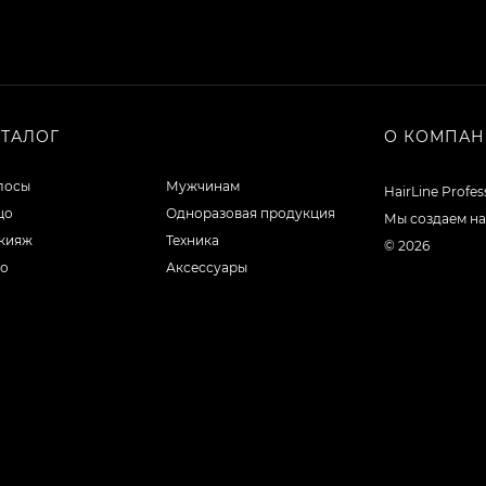
АТАЛОГ
О КОМПА
лосы
Мужчинам
HairLine Profe
цо
Одноразовая продукция
Мы создаем на
кияж
Техника
© 2026
ло
Аксессуары