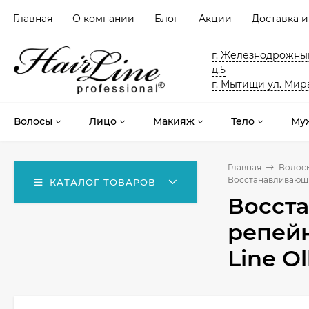
Главная
О компании
Блог
Акции
Доставка и
г. Железнодрожный
д.5
г. Мытищи ул. Мира
Волосы
Лицо
Макияж
Тело
Му
Главная
Волос
Восстанавливающий 
КАТАЛОГ ТОВАРОВ
Восст
репейн
Line Ol