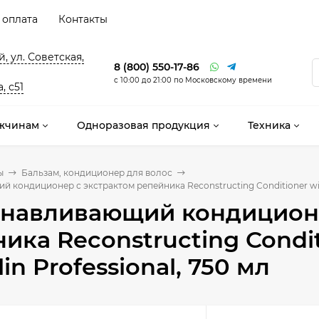
 оплата
Контакты
, ул. Советская,
8 (800) 550-17-86
с 10:00 до 21:00 по Московскому времени
, с51
жчинам
Одноразовая продукция
Техника
ы
Бальзам, кондиционер для волос
кондиционер с экстрактом репейника Reconstructing Conditioner with B
анавливающий кондиционе
ика Reconstructing Condit
lin Professional, 750 мл