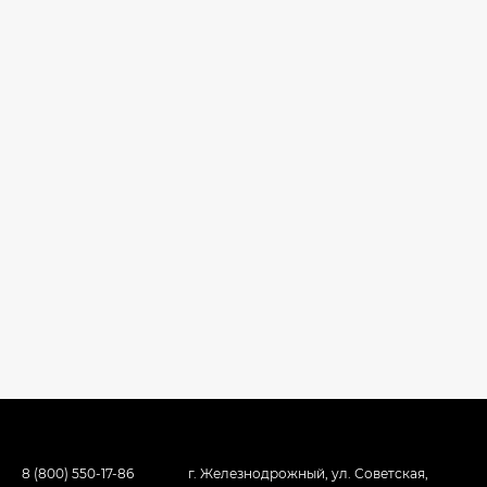
8 (800) 550-17-86
г. Железнодрожный, ул. Советская,