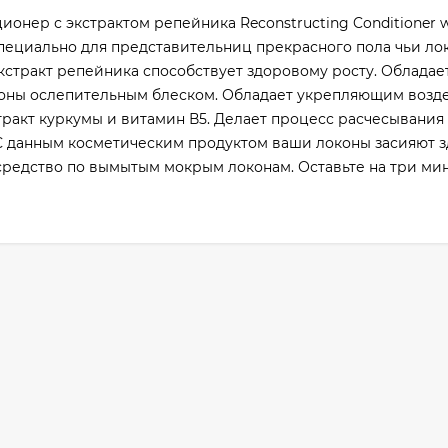
нер с экстрактом репейника Reconstructing Conditioner w
н специально для представительниц прекрасного пола чьи л
кстракт репейника способствует здоровому росту. Облада
оны ослепительным блеском. Обладает укрепляющим возд
тракт куркумы и витамин В5. Делает процесс расчесывания
 С данным косметическим продуктом ваши локоны засияют 
средство по вымытым мокрым локонам. Оставьте на три мин