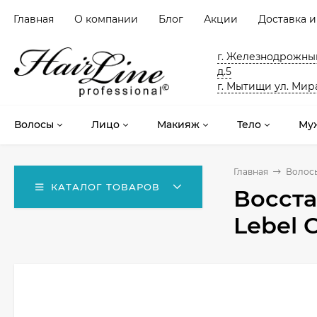
Главная
О компании
Блог
Акции
Доставка и
г. Железнодрожный
д.5
г. Мытищи ул. Мира
Волосы
Лицо
Макияж
Тело
Му
Главная
Волос
КАТАЛОГ ТОВАРОВ
Восст
Lebel 