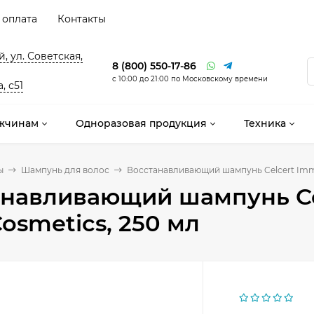
 оплата
Контакты
, ул. Советская,
8 (800) 550-17-86
с 10:00 до 21:00 по Московскому времени
, с51
жчинам
Одноразовая продукция
Техника
ы
Шампунь для волос
Восстанавливающий шампунь Celcert Imm
анавливающий шампунь C
Cosmetics, 250 мл