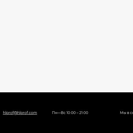
hlprof@hlprof.com
Пн—Вс 10:00 – 21:00
Мы в с