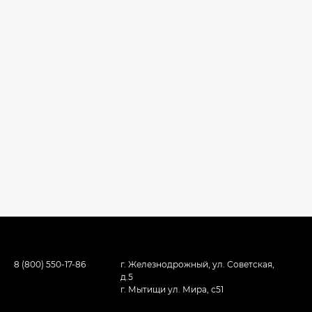
8 (800) 550-17-86
г. Железнодрожный, ул. Советская,
д.5
г. Мытищи ул. Мира, с51