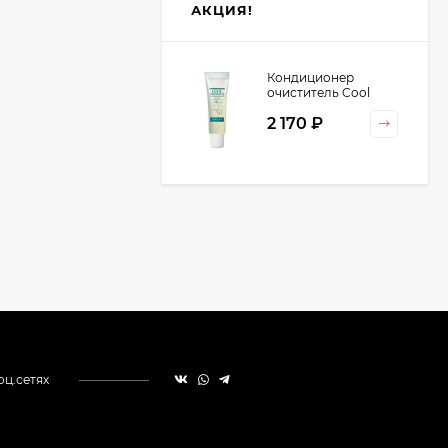
АКЦИЯ!
Кондиционер
очиститель Cool
Orange Lebel
2 170
₽
Cosmetics, 130 гр
оц.сетях