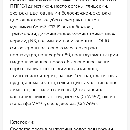
ППГ-10/1 диметикон, масло арганы, глицерин,
экстракт цветов лилии белоснежной, экстракт
цветов лотоса голубого, экстракт цветов
кувшинки белой, С12-15 алкил бензоат,
трибехенин, дифенилсилоксифенилтриметикон,
керамид NS, пальмитоил олигопептид, ПЭГ-10
фитостеролы рапсового масла, экстракт
перламутра, полисорбат 80, полиглутамат натрия,
гидролизованное просо обыкновенное, калия
сорбат, калия фосфат, лимонная кислота,
этилгексилглицерин, натрия бензоат, платиновая
пудра, ароматизатор, гексил циннамал, линалоол,
лимонен, пентилен гликоль, 1,2-гександиол,
каприлилгликоль, оксид железа(Ci 77492), оксид
железа(Ci 77491), оксид железа(Ci 77499).
Категории:
Средства против выпадения волос для мужчин