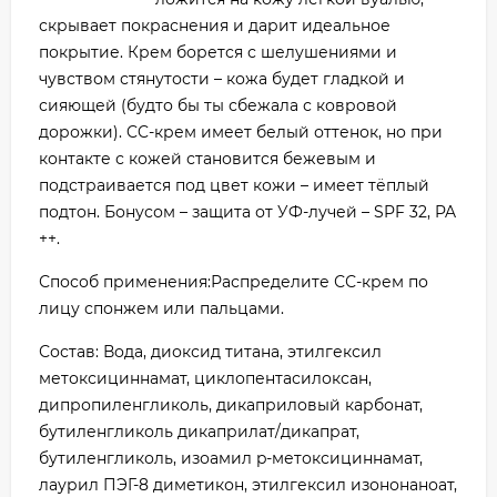
скрывает покраснения и дарит идеальное
покрытие. Крем борется с шелушениями и
чувством стянутости – кожа будет гладкой и
сияющей (будто бы ты сбежала с ковровой
дорожки). CC-крем имеет белый оттенок, но при
контакте с кожей становится бежевым и
подстраивается под цвет кожи – имеет тёплый
подтон. Бонусом – защита от УФ-лучей – SPF 32, PA
++.
Способ применения:Распределите СС-крем по
лицу спонжем или пальцами.
Состав: Вода, диоксид титана, этилгексил
метоксициннамат, циклопентасилоксан,
дипропиленгликоль, дикаприловый карбонат,
бутиленгликоль дикаприлат/дикапрат,
бутиленгликоль, изоамил p-метоксициннамат,
лаурил ПЭГ-8 диметикон, этилгексил изононаноат,