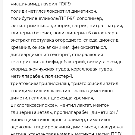
ниацинамид, лаурил ПЭГ-9
полидиметилсилоксиэтил диметикон,
полибутиленгликоль/ППГ-9/1 сополимер,
фенилтриметикон, хлорид натрия, цитрат натрия,
глицерил бегенат, полиглицерил-6 октастеарат,
экстракт портулака огородного, слюда, диоксид
кремния, окись алюминия, феноксиэтанол,
дистеардимония гекторит, стеаралкония
гекторит, лизат бифидобактерий, висмута оксидо-
хлорид, жемчужная пудра, коралловая пудра,
метилпарабен, полиэстер-1,
триэтоксикаприлилсилан, триэтоксисилилэтил
полидиметилсилоксиэтил гексил диметикон,
диметил силилат диоксида кремния,
циклогексасилоксан, ментил лактат, ментон
глицерин ацеталь, пропилпарабен, диметикон/
винил диметикон кроссполимер, симетикон,
аденозин, гидрированный диметикон, гиалуронат
натрия, ксантановая камедь, метикон, цетил ПЭГ/