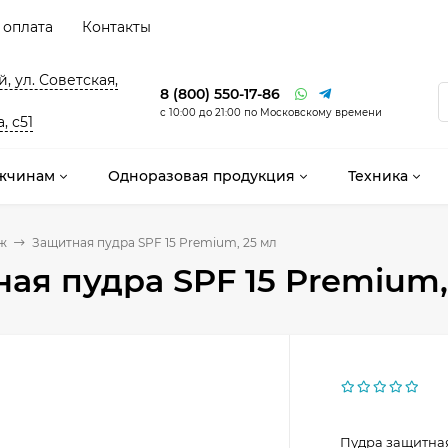
 оплата
Контакты
, ул. Советская,
8 (800) 550-17-86
с 10:00 до 21:00 по Московскому времени
, с51
жчинам
Одноразовая продукция
Техника
ж
Защитная пудра SPF 15 Premium, 25 мл
ая пудра SPF 15 Premium,
Пудра защитная,