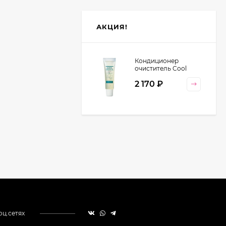
АКЦИЯ!
Кондиционер
очиститель Cool
Orange Lebel
2 170
₽
Cosmetics, 130 гр
оц.сетях