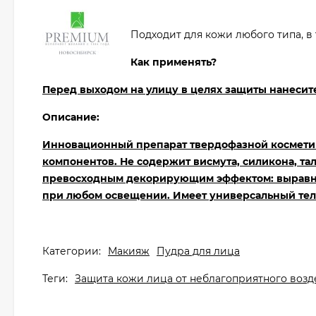
Подходит для кожи любого типа, в 
Как применять?
Перед выходом на улицу в целях защиты нанеси
Описание:
Инновационный препарат твердофазной косметик
компонентов. Не содержит висмута, силикона, та
превосходным декорирующим эффектом: выравнив
при любом освещении. Имеет универсальный тел
Категории:
Макияж
Пудра для лица
Теги:
Защита кожи лица от неблагоприятного воз