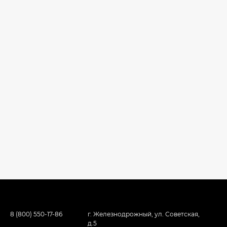
8 (800) 550-17-86
г. Железнодрожный, ул. Советская,
д.5