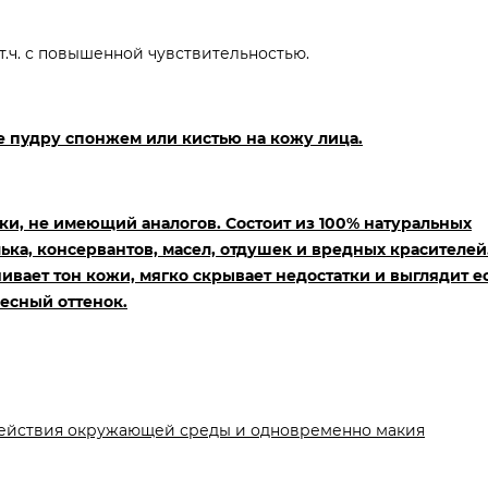
т.ч. с повышенной чувствительностью.
те пудру спонжем или
кистью на кожу лица.
и, не имеющий аналогов. Состоит из 100% натуральных
лька, консервантов, масел, отдушек и вредных
красителей
ает тон кожи, мягко скрывает недостатки и выглядит е
есный оттенок.
действия окружающей среды и одновременно макия