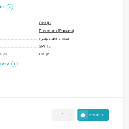
ИЕ
ЛИЦО
Premium (Россия)
пудра для лица
SPF 15
ения
Лицо
СТИКИ
-
+
КУПИТЬ