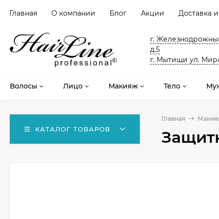
Главная
О компании
Блог
Акции
Доставка и
г. Железнодрожный
д.5
г. Мытищи ул. Мира
Волосы
Лицо
Макияж
Тело
Му
Главная
Макия
КАТАЛОГ ТОВАРОВ
Защитн