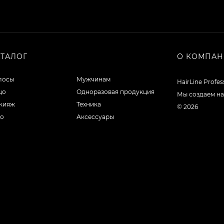
АТАЛОГ
О КОМПА
лосы
Мужчинам
HairLine Profe
цо
Одноразовая продукция
Мы создаем на
кияж
Техника
© 2026
ло
Аксессуары