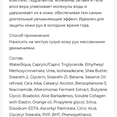
комплекс гидратантов: мочевина, бетаин и гель
алоэ вера улавливает молекулы воды и
удерживает их в коже, обеспечивая тем самым
длительный увлажняющий эффект. Идеален для
защиты кожи рук в холодное время года.
Способ применения:
Наносить на чистую сухую кожу рук массажными
движениями.
Состав:
Water/Aqua, Caprylic/Capric Triglyceride, Ethylhexyl
Methoxycinnamate, Urea, Isohexadecane, Shea Butter,
Steareth-2, Glycerin, Steareth-21, Betaine, Sesame Oil
refined, Cera Alba, Cetearyl Alcohol, Benzophenone-3,
Niacinamide, Alteromonas Ferment Extract, Butylene
Glycol, Bisabolol, Aloe Barbadensis, Soluble Collagen
with Elastin, Orange oil, Propylene glycol, Silica,
Disodium EDTA, Ascorbyl Palmitate, Citric Acid,
Glyceryl Stearate, PVP, BHT, Phenoxyethanol,