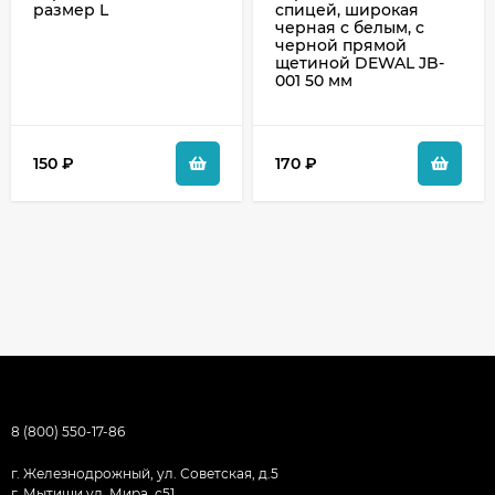
размер L
спицей, широкая
черная с белым, с
черной прямой
щетиной DEWAL JB-
001 50 мм
150
₽
170
₽
8 (800) 550-17-86
г. Железнодрожный, ул. Советская, д.5
г. Мытищи ул. Мира, с51