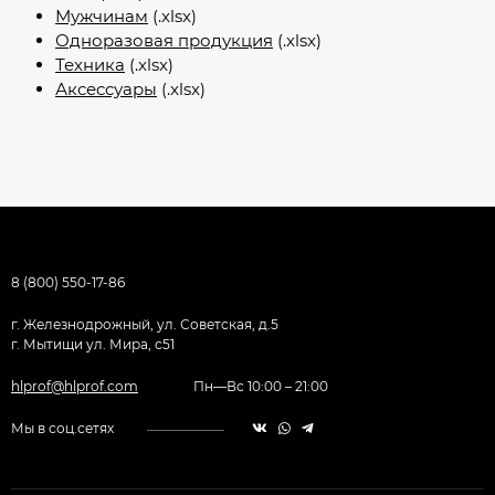
Мужчинам
(.xlsx)
Одноразовая продукция
(.xlsx)
Техника
(.xlsx)
Аксессуары
(.xlsx)
8 (800) 550-17-86
г. Железнодрожный, ул. Советская, д.5
г. Мытищи ул. Мира, с51
hlprof@hlprof.com
Пн—Вс 10:00 – 21:00
Мы в соц.сетях